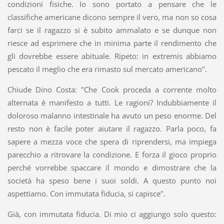
condizioni fisiche. Io sono portato a pensare che le
classifiche americane dicono sempre il vero, ma non so cosa
farci se il ragazzo si è subito ammalato e se dunque non
riesce ad esprimere che in minima parte il rendimento che
gli dovrebbe essere abituale. Ripeto: in extremis abbiamo
pescato il meglio che era rimasto sul mercato americano".
Chiude Dino Costa: "Che Cook proceda a corrente molto
alternata è manifesto a tutti. Le ragioni? Indubbiamente il
doloroso malanno intestinale ha avuto un peso enorme. Del
resto non è facile poter aiutare il ragazzo. Parla poco, fa
sapere a mezza voce che spera di riprendersi, ma impiega
parecchio a ritrovare la condizione. E forza il gioco proprio
perché vorrebbe spaccare il mondo e dimostrare che la
società ha speso bene i suoi soldi. A questo punto noi
aspettiamo. Con immutata fiducia, si capisce".
Già, con immutata fiducia. Di mio ci aggiungo solo questo: