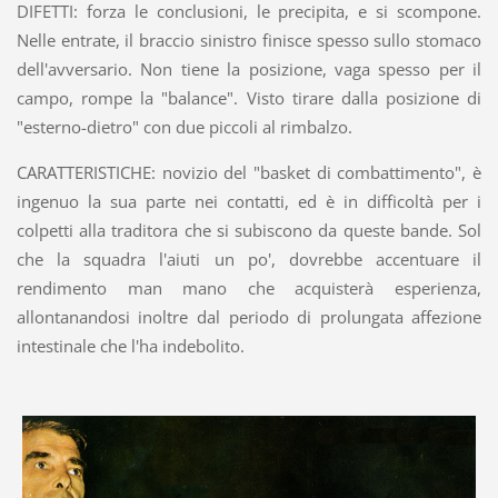
DIFETTI: forza le conclusioni, le precipita, e si scompone.
Nelle entrate, il braccio sinistro finisce spesso sullo stomaco
dell'avversario. Non tiene la posizione, vaga spesso per il
campo, rompe la "balance". Visto tirare dalla posizione di
"esterno-dietro" con due piccoli al rimbalzo.
CARATTERISTICHE: novizio del "basket di combattimento", è
ingenuo la sua parte nei contatti, ed è in difficoltà per i
colpetti alla traditora che si subiscono da queste bande. Sol
che la squadra l'aiuti un po', dovrebbe accentuare il
rendimento man mano che acquisterà esperienza,
allontanandosi inoltre dal periodo di prolungata affezione
intestinale che l'ha indebolito.