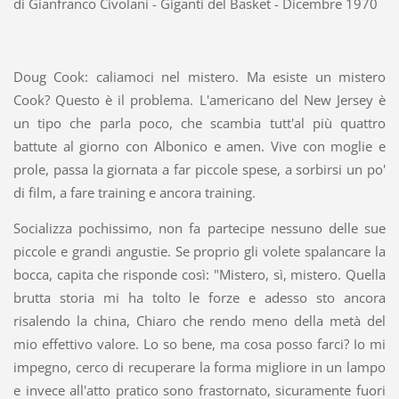
di Gianfranco Civolani - Giganti del Basket - Dicembre 1970
Doug Cook: caliamoci nel mistero. Ma esiste un mistero
Cook? Questo è il problema. L'americano del New Jersey è
un tipo che parla poco, che scambia tutt'al più quattro
battute al giorno con Albonico e amen. Vive con moglie e
prole, passa la giornata a far piccole spese, a sorbirsi un po'
di film, a fare training e ancora training.
Socializza pochissimo, non fa partecipe nessuno delle sue
piccole e grandi angustie. Se proprio gli volete spalancare la
bocca, capita che risponde così: "Mistero, sì, mistero. Quella
brutta storia mi ha tolto le forze e adesso sto ancora
risalendo la china, Chiaro che rendo meno della metà del
mio effettivo valore. Lo so bene, ma cosa posso farci? Io mi
impegno, cerco di recuperare la forma migliore in un lampo
e invece all'atto pratico sono frastornato, sicuramente fuori