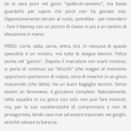
Se la cava pure nel gioco "spalle-al-canestro", ma basta
guardarlo per capire che pivot non ha giocato mai.
Opportunamente istruito al ruolo, potrebbe - per intenderci
- fare il Kenney con un pizzico di classe in più e un tantino di
elevazione in meno.
PREGI: corre, salta, serve, entra, tira. In nessuna di queste
specialità è un mostro, ma tutte le esegue benino. Felice
anche nel "gancio". Depista il marcatore con scarti continui,
si porta di continuo sui "blocchi" (che magari al momento
opportuno spariscono di colpo), cerca di inserirsi in un gioco
manovrato (che làtita). Ha un buon bagaglio tecnico. Senza
essere un fenomeno, è giocatore completo. Naturalmente,
nella squadra in cui gioca non solo non può fare miracoli,
ma, per le sue caratteristiche di comprimario e non di
protagonista, tende caso mai ad essere trascinato nei gorghi,
anziché salvare la baracca.