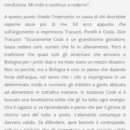
condizione. Mi rodo e continuo a rodermi".
A questo punto chiedo l'intervento in causa di chi dovrebbe
saperne assai più di me. Ed ecco appunto che
sull'argomento si esprimono Tracuzzi, Porelli e Costa. Dice
Tracuzzi: "Sicuramente Cook è un grandissimo giocatore,
basta vedere certi numeri che fa in allenamento. Però è
tradizione che quasi tutti gli americani che arrivano a
Bologna per i primi due o tre mesi siano un mezzo disastro.
Non so perché, ma a Bologna è così. Io penso che dipenda
forse dall'acqua, nel senso che i cibi si impregnano in un
determinato modo e rovinano gli intestini a gente abituata
ad alimentarsi in tutt'altra maniera. In sostanza Cook si è
buscato una bruttissima colite che gli ha tolto ogni energia.
Ora il ragazzo si va riprendendo e penso che per il girone di
ritorno sarà del tutto a posto. L'elemento comunque è
davvero valido. Sa difendere, apre benone il contropiede,
cattura i rimbalzi che gli competono e può crearmi valide