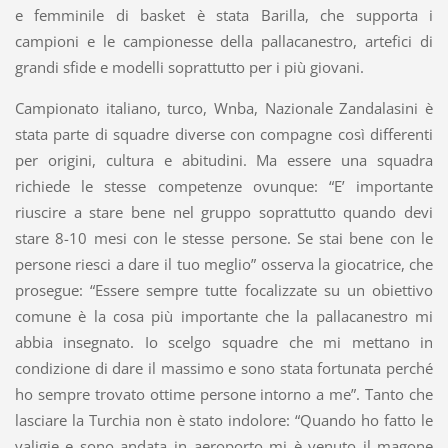
e femminile di basket è stata Barilla, che supporta i
campioni e le campionesse della pallacanestro, artefici di
grandi sfide e modelli soprattutto per i più giovani.
Campionato italiano, turco, Wnba, Nazionale Zandalasini è
stata parte di squadre diverse con compagne così differenti
per origini, cultura e abitudini. Ma essere una squadra
richiede le stesse competenze ovunque: “E’ importante
riuscire a stare bene nel gruppo soprattutto quando devi
stare 8-10 mesi con le stesse persone. Se stai bene con le
persone riesci a dare il tuo meglio” osserva la giocatrice, che
prosegue: “Essere sempre tutte focalizzate su un obiettivo
comune è la cosa più importante che la pallacanestro mi
abbia insegnato. Io scelgo squadre che mi mettano in
condizione di dare il massimo e sono stata fortunata perché
ho sempre trovato ottime persone intorno a me”. Tanto che
lasciare la Turchia non è stato indolore: “Quando ho fatto le
valigie e sono andata in aeroporto mi è venuto il magone