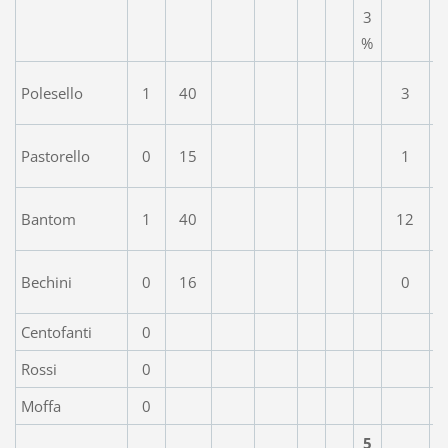
3
%
Polesello
1
40
3
Pastorello
0
15
1
Bantom
1
40
12
Bechini
0
16
0
Centofanti
0
Rossi
0
Moffa
0
5