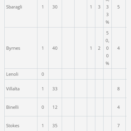
Sbaragli
1
30
1
3
3
5
3
%
5
0,
Byrnes
1
40
1
2
0
4
0
%
Lenoli
0
Villalta
1
33
8
Binelli
0
12
4
Stokes
1
35
7