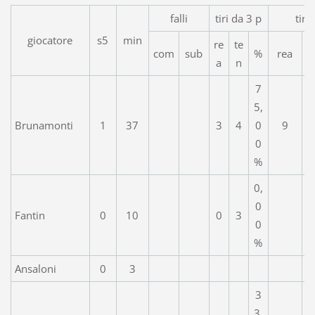
falli
tiri da 3 p
tiri
giocatore
s5
min
re
te
com
sub
%
rea
a
n
7
5,
Brunamonti
1
37
3
4
0
9
0
%
0,
0
Fantin
0
10
0
3
0
%
Ansaloni
0
3
3
3,