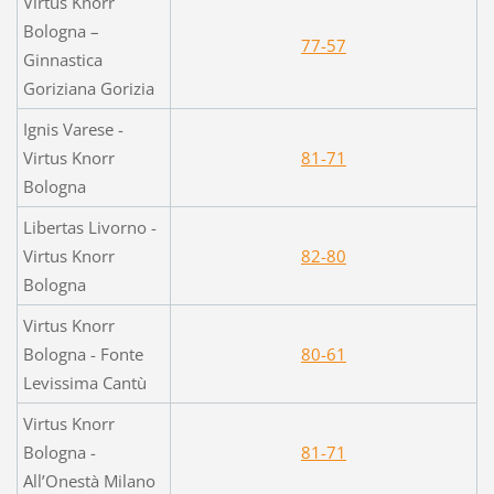
Virtus Knorr
Bologna –
77-57
Ginnastica
Goriziana Gorizia
Ignis Varese -
Virtus Knorr
81-71
Bologna
Libertas Livorno -
Virtus Knorr
82-80
Bologna
Virtus Knorr
Bologna - Fonte
80-61
Levissima Cantù
Virtus Knorr
Bologna -
81-71
All’Onestà Milano