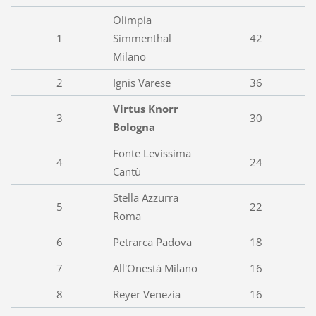
Olimpia
1
Simmenthal
42
Milano
2
Ignis Varese
36
Virtus Knorr
3
30
Bologna
Fonte Levissima
4
24
Cantù
Stella Azzurra
5
22
Roma
6
Petrarca Padova
18
7
All'Onestà Milano
16
8
Reyer Venezia
16