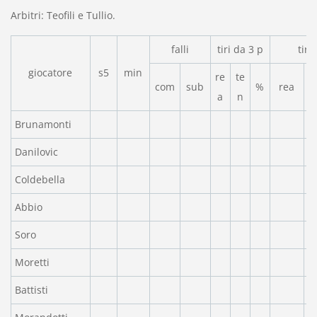
Arbitri: Teofili e Tullio.
falli
tiri da 3 p
tiri
giocatore
s5
min
re
te
com
sub
%
rea
a
n
Brunamonti
Danilovic
Coldebella
Abbio
Soro
Moretti
Battisti