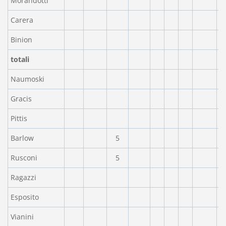
Morandotti
Carera
Binion
totali
Naumoski
Gracis
Pittis
Barlow
5
Rusconi
5
Ragazzi
Esposito
Vianini