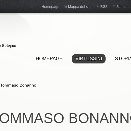
Homepage
Mappa del sito
RSS
Stampa
ro Bologna
HOMEPAGE
VIRTUSSINI
STORI
>
Tommaso Bonanno
TOMMASO BONANN