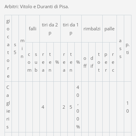
Arbitri: Vitolo e Duranti di Pisa.
gi
tiri da 2
tiri da 1
o
falli
rimbalzi
palle
p
p
c
m
a
a
s
p.
i
s
t
5
ti
c
s
r
t
r
t
t
p
r
n
s
o
d
o
o
u
e
e
%
e
e
%
o
e
e
ff
if
r
m
b
a
n
a
n
t
r
c
e
C
4
a
0
gl
,
1
4
2
5
ie
0
0
ri
0
s
%