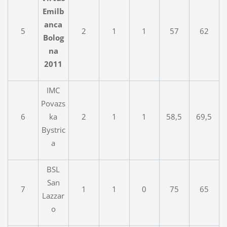
Emilb
anca
5
2
1
1
57
62
Bolog
na
2011
IMC
Povazs
6
ka
2
1
1
58,5
69,5
Bystric
a
BSL
San
7
1
1
0
75
65
Lazzar
o