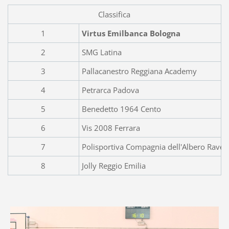
Classifica
1
Virtus Emilbanca Bologna
2
SMG Latina
3
Pallacanestro Reggiana Academy
4
Petrarca Padova
5
Benedetto 1964 Cento
6
Vis 2008 Ferrara
7
Polisportiva Compagnia dell'Albero Rave
8
Jolly Reggio Emilia