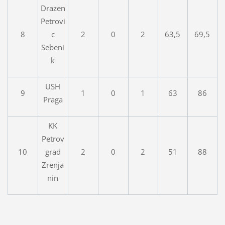
Drazen
Petrovi
8
c
2
0
2
63,5
69,5
Sebeni
k
USH
9
1
0
1
63
86
Praga
KK
Petrov
10
grad
2
0
2
51
88
Zrenja
nin