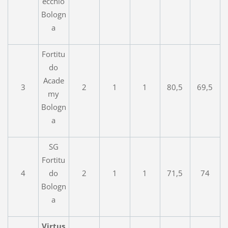
ecchio
Bologn
a
Fortitu
do
Acade
3
2
1
1
80,5
69,5
my
Bologn
a
SG
Fortitu
4
do
2
1
1
71,5
74
Bologn
a
Virtus