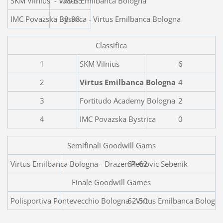
SKM Vilnius - Virtus Emilbanca Bologna
108-65
IMC Povazska Bystrica - Virtus Emilbanca Bologna
38-98
Classifica
1
SKM Vilnius
6
2
Virtus Emilbanca Bologna
4
3
Fortitudo Academy Bologna
2
4
IMC Povazska Bystrica
0
Semifinali Goodwill Gams
Virtus Emilbanca Bologna
64-62
Finale Goodwill Games
Polisportiva Pontevecchio Bologna - Virtus Emilbanca Bologn
62-50