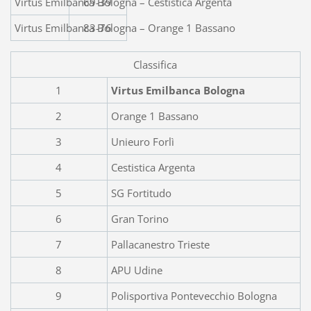
Virtus Emilbanca Bologn
69-39
Virtus Emilbanca Bologna – Orange 1 Bassano
83-76
Classifica
1
Virtus Emilbanca Bologna
2
Orange 1 Bassano
3
Unieuro Forlì
4
Cestistica Argenta
5
SG Fortitudo
6
Gran Torino
7
Pallacanestro Trieste
8
APU Udine
9
Polisportiva Pontevecchio Bologna