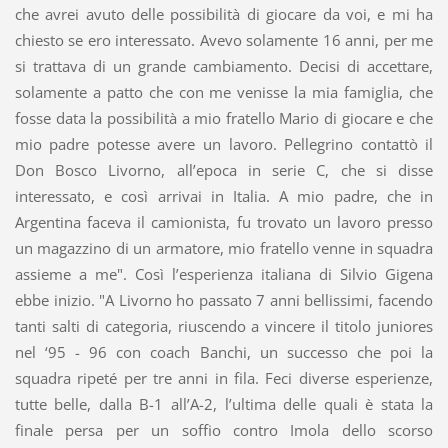
che avrei avuto delle possibilità di giocare da voi, e mi ha
chiesto se ero interessato. Avevo solamente 16 anni, per me
si trattava di un grande cambiamento. Decisi di accettare,
solamente a patto che con me venisse la mia famiglia, che
fosse data la possibilità a mio fratello Mario di giocare e che
mio padre potesse avere un lavoro. Pellegrino contattò il
Don Bosco Livorno, all’epoca in serie C, che si disse
interessato, e così arrivai in Italia. A mio padre, che in
Argentina faceva il camionista, fu trovato un lavoro presso
un magazzino di un armatore, mio fratello venne in squadra
assieme a me". Così l’esperienza italiana di Silvio Gigena
ebbe inizio. "A Livorno ho passato 7 anni bellissimi, facendo
tanti salti di categoria, riuscendo a vincere il titolo juniores
nel ‘95 - 96 con coach Banchi, un successo che poi la
squadra ripeté per tre anni in fila. Feci diverse esperienze,
tutte belle, dalla B-1 all’A-2, l’ultima delle quali è stata la
finale persa per un soffio contro Imola dello scorso