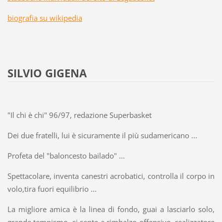
biografia su wikipedia
SILVIO GIGENA
"Il chi è chi" 96/97, redazione Superbasket
Dei due fratelli, lui è sicuramente il più sudamericano ...
Profeta del "baloncesto bailado" ...
Spettacolare, inventa canestri acrobatici, controlla il corpo in
volo,tira fuori equilibrio ...
La migliore amica è la linea di fondo, guai a lasciarlo solo,
grande tempismo, si sente a rimbalzo offensivo, realizzatore