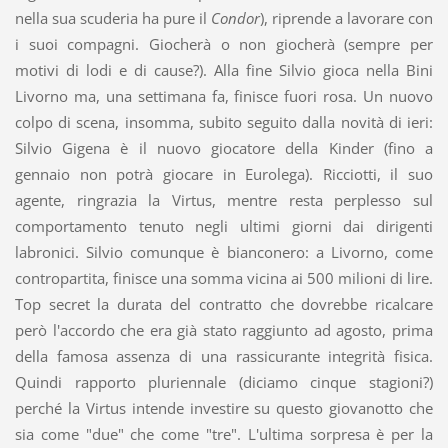
nella sua scuderia ha pure il
Condor
), riprende a lavorare con
i suoi compagni. Giocherà o non giocherà (sempre per
motivi di lodi e di cause?). Alla fine Silvio gioca nella Bini
Livorno ma, una settimana fa, finisce fuori rosa. Un nuovo
colpo di scena, insomma, subito seguito dalla novità di ieri:
Silvio Gigena è il nuovo giocatore della Kinder (fino a
gennaio non potrà giocare in Eurolega). Ricciotti, il suo
agente, ringrazia la Virtus, mentre resta perplesso sul
comportamento tenuto negli ultimi giorni dai dirigenti
labronici. Silvio comunque è bianconero: a Livorno, come
contropartita, finisce una somma vicina ai 500 milioni di lire.
Top secret la durata del contratto che dovrebbe ricalcare
però l'accordo che era già stato raggiunto ad agosto, prima
della famosa assenza di una rassicurante integrità fisica.
Quindi rapporto pluriennale (diciamo cinque stagioni?)
perché la Virtus intende investire su questo giovanotto che
sia come "due" che come "tre". L'ultima sorpresa è per la