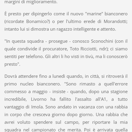
margini di miglioramento.
È presto per dipingerlo come il nuovo "marine" bianconero
(ricordate Bonamico?) o per l'ultimo erede di Morandotti;
intanto lui si dimostra un ragazzo intelligente e attento.
"In questa squadra - prosegue - conosco Sconochini (con il
quale condivide il procuratore, Toto Ricciotti, ndr); ci siamo
sentiti per telefono. Gli altri li ho visti in tivù, ma li conoscerò
presto".
Dovrà attendere fino a lunedì quando, in città, si ritroverà il
primo nucleo bianconero. "Sono rimasto a quell'errore
commesso a maggio - insiste - quando, dopo una stagione
incredibile, Livorno ha fallito l'assalto all'A1, a tutto
vantaggio di Imola. Sono andato in vacanza con una rabbia
in corpo che cresceva giorno dopo giorno. Una rabbia che
avrei voluto spendere sul campo, per riportare la mia
squadra nel campionato che merita. Poi è arrivata quella