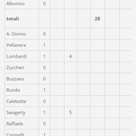
Albonico
0
totali
28
A. Giomo
0
Pellanera
1
Lombardi
1
4
Zuccheri
0
Buzzavo
0
Rundo
1
Calebotta
0
Swagerty
1
5
Raffaele
0
Cosmelli
1