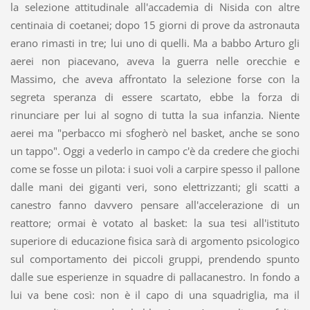
la selezione attitudinale all'accademia di Nisida con altre
centinaia di coetanei; dopo 15 giorni di prove da astronauta
erano rimasti in tre; lui uno di quelli. Ma a babbo Arturo gli
aerei non piacevano, aveva la guerra nelle orecchie e
Massimo, che aveva affrontato la selezione forse con la
segreta speranza di essere scartato, ebbe la forza di
rinunciare per lui al sogno di tutta la sua infanzia. Niente
aerei ma "perbacco mi sfogherò nel basket, anche se sono
un tappo". Oggi a vederlo in campo c'è da credere che giochi
come se fosse un pilota: i suoi voli a carpire spesso il pallone
dalle mani dei giganti veri, sono elettrizzanti; gli scatti a
canestro fanno davvero pensare all'accelerazione di un
reattore; ormai è votato al basket: la sua tesi all'istituto
superiore di educazione fisica sarà di argomento psicologico
sul comportamento dei piccoli gruppi, prendendo spunto
dalle sue esperienze in squadre di pallacanestro. In fondo a
lui va bene così: non è il capo di una squadriglia, ma il