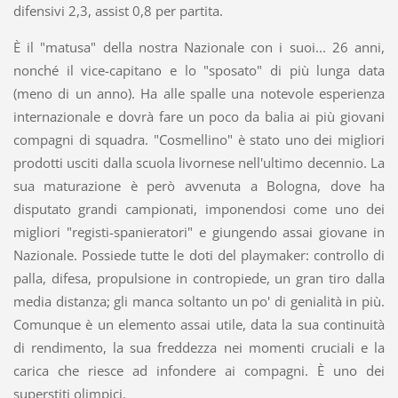
difensivi 2,3, assist 0,8 per partita.
È il "matusa" della nostra Nazionale con i suoi... 26 anni,
nonché il vice-capitano e lo "sposato" di più lunga data
(meno di un anno). Ha alle spalle una notevole esperienza
internazionale e dovrà fare un poco da balia ai più giovani
compagni di squadra. "Cosmellino" è stato uno dei migliori
prodotti usciti dalla scuola livornese nell'ultimo decennio. La
sua maturazione è però avvenuta a Bologna, dove ha
disputato grandi campionati, imponendosi come uno dei
migliori "registi-spanieratori" e giungendo assai giovane in
Nazionale. Possiede tutte le doti del playmaker: controllo di
palla, difesa, propulsione in contropiede, un gran tiro dalla
media distanza; gli manca soltanto un po' di genialità in più.
Comunque è un elemento assai utile, data la sua continuità
di rendimento, la sua freddezza nei momenti cruciali e la
carica che riesce ad infondere ai compagni. È uno dei
superstiti olimpici.