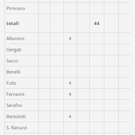
Pirovano
totali
44
Albonico
4
Gergati
Sacco
Benelli
Fultz
4
Ferracini
4
Serafini
Bertolotti
4
S. Ranuzzi