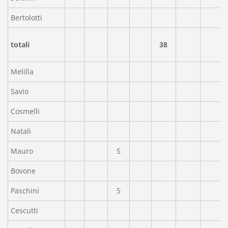
Bertolotti
totali
38
Melilla
Savio
Cosmelli
Natali
Mauro
5
Bovone
Paschini
5
Cescutti