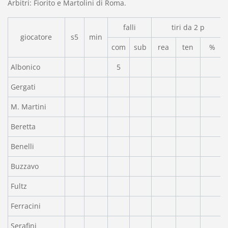
Arbitri: Fiorito e Martolini di Roma.
falli
tiri da 2 p
giocatore
s5
min
com
sub
rea
ten
%
Albonico
5
Gergati
M. Martini
Beretta
Benelli
Buzzavo
Fultz
Ferracini
Serafini