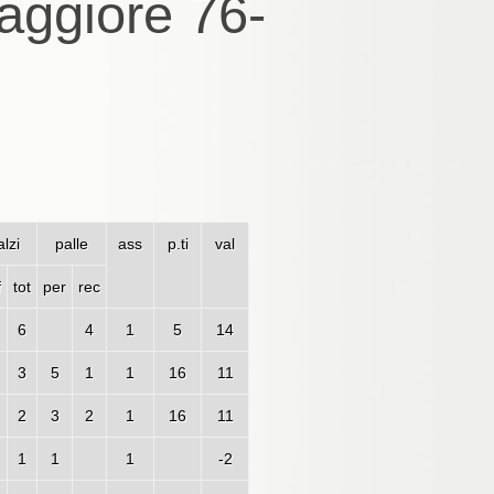
aggiore 76-
lzi
palle
ass
p.ti
val
f
tot
per
rec
6
4
1
5
14
3
5
1
1
16
11
2
3
2
1
16
11
1
1
1
-2