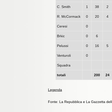
C. Smith
1
38
2
R. McCormack
0
20
4
Ceresi
0
Brkic
0
6
Pelussi
0
16
5
Venturoli
0
Squadra
totali
200
24
Legenda
Fonte: La Repubblica e La Gazzetta dell