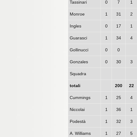
Tassinari
0
7
1
Monroe
1
31
2
Ingles
0
17
1
Guarasci
1
34
4
Gollinucci
0
0
Gonzales
0
30
3
Squadra
totali
200
22
Cummings
1
25
4
Niccolai
1
36
1
Podestà
1
32
3
A. Williams
1
27
5