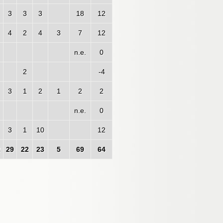
3
3
3
18
12
4
2
4
3
7
12
n.e.
0
2
-4
3
1
2
1
2
2
n.e.
0
3
1
10
12
2
29
22
23
5
69
64