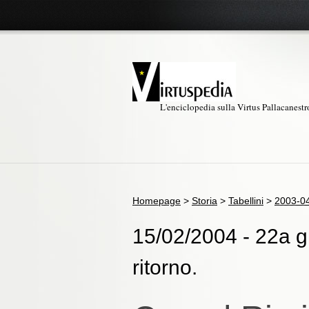
L'enciclopedia sulla Virtus Pallacanest
Homepage
>
Storia
>
Tabellini
>
2003-0
15/02/2004 - 22a gi
ritorno.