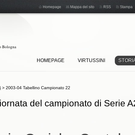
Homepage
Mappa del sito
RSS
Stampa
ro Bologna
HOMEPAGE
VIRTUSSINI
STORI
4
>
2003-04 Tabellino Campionato 22
ornata del campionato di Serie A2