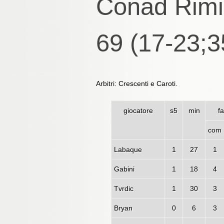
Conad Rimin
69 (17-23;3
Arbitri: Crescenti e Caroti.
giocatore
s5
min
fa
com
Labaque
1
27
1
Gabini
1
18
4
Tvrdic
1
30
3
Bryan
0
6
3