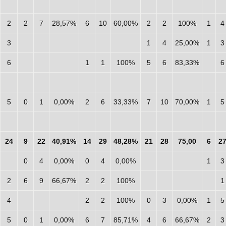
2
2
7
28,57%
6
10
60,00%
2
2
100%
1
4
3
1
4
25,00%
1
3
6
1
1
100%
5
6
83,33%
6
5
0
1
0,00%
2
6
33,33%
7
10
70,00%
1
5
24
9
22
40,91%
14
29
48,28%
21
28
75,00
6
2
0
4
0,00%
0
4
0,00%
1
3
2
6
9
66,67%
2
2
100%
1
4
2
2
100%
0
3
0,00%
1
5
5
0
1
0,00%
6
7
85,71%
4
6
66,67%
2
3