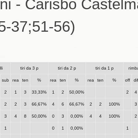
i - Carisbo Castelm
5-37;51-56)
lli
tiri da 3 p
tiri da 2 p
tiri da 1 p
rimba
sub
rea
ten
%
rea
ten
%
rea
ten
%
off
di
2
1
3
33,33%
1
2
50,00%
2
4
2
2
3
66,67%
4
6
66,67%
2
2
100%
3
3
4
8
50,00%
0
3
0,00%
4
4
100%
2
1
0
1
0,00%
1