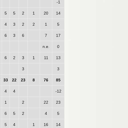
-1
5
5
2
1
20
14
4
3
2
2
1
5
6
3
6
7
17
n.e.
0
6
2
3
1
11
13
3
3
7
33
22
23
8
76
85
4
4
-12
1
2
22
23
6
5
2
4
5
5
4
1
16
14