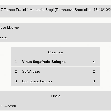
orneo Fratini 1 Memorial Brogi (Terranuova Bracciolini - 15-16/10/
osco Livorno
fredo Bologna - SBA Ar
Classifica
1
Virtus Segafredo Bologna
4
2
SBA Arezzo
2
3
Don Bosco Livorno
0
Finale
fredo Bologna - BSL San 