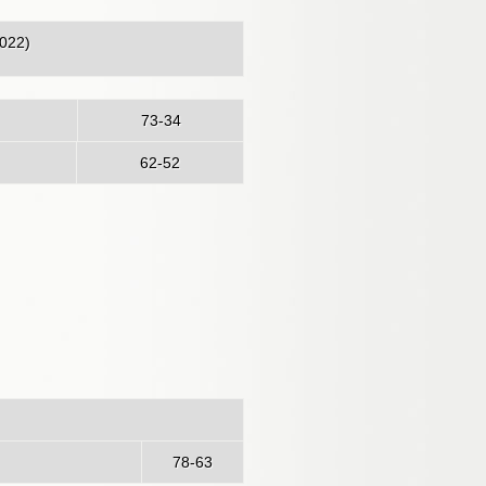
2022)
73-34
ezzo
62-52
Lazzaro
78-63