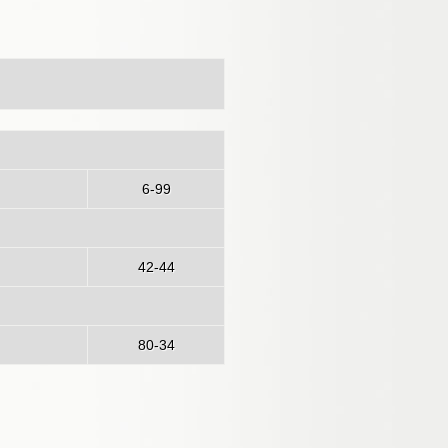
6-99
ologna
42-44
80-34