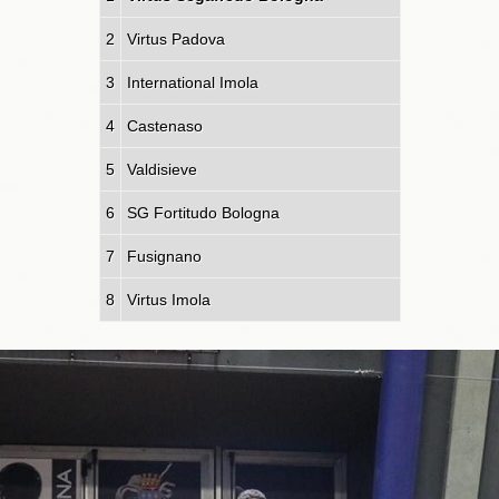
2
Virtus Padova
3
International Imola
4
Castenaso
5
Valdisieve
6
SG Fortitudo Bologna
7
Fusignano
8
Virtus Imola