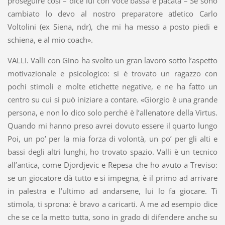
proseguire così – dice lui con voce bassa e pacata – Se sono
cambiato lo devo al nostro preparatore atletico Carlo
Voltolini (ex Siena, ndr), che mi ha messo a posto piedi e
schiena, e al mio coach».
VALLI. Valli con Gino ha svolto un gran lavoro sotto l’aspetto
motivazionale e psicologico: si è trovato un ragazzo con
pochi stimoli e molte etichette negative, e ne ha fatto un
centro su cui si può iniziare a contare. «Giorgio è una grande
persona, e non lo dico solo perché è l’allenatore della Virtus.
Quando mi hanno preso avrei dovuto essere il quarto lungo
Poi, un po’ per la mia forza di volontà, un po’ per gli alti e
bassi degli altri lunghi, ho trovato spazio. Valli è un tecnico
all’antica, come Djordjevic e Repesa che ho avuto a Treviso:
se un giocatore dà tutto e si impegna, è il primo ad arrivare
in palestra e l’ultimo ad andarsene, lui lo fa giocare. Ti
stimola, ti sprona: è bravo a caricarti. A me ad esempio dice
che se ce la metto tutta, sono in grado di difendere anche su