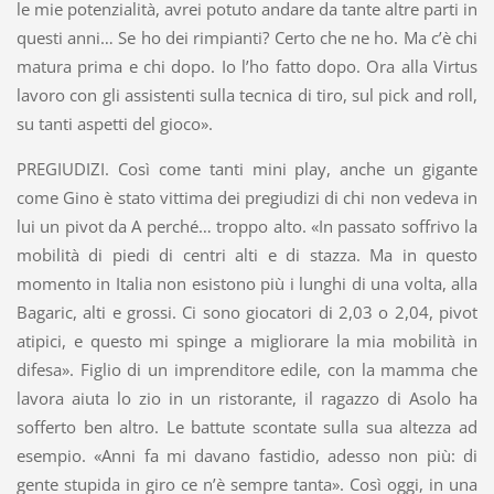
le mie potenzialità, avrei potuto andare da tante altre parti in
questi anni… Se ho dei rimpianti? Certo che ne ho. Ma c’è chi
matura prima e chi dopo. Io l’ho fatto dopo. Ora alla Virtus
lavoro con gli assistenti sulla tecnica di tiro, sul pick and roll,
su tanti aspetti del gioco».
PREGIUDIZI. Così come tanti mini play, anche un gigante
come Gino è stato vittima dei pregiudizi di chi non vedeva in
lui un pivot da A perché… troppo alto. «In passato soffrivo la
mobilità di piedi di centri alti e di stazza. Ma in questo
momento in Italia non esistono più i lunghi di una volta, alla
Bagaric, alti e grossi. Ci sono giocatori di 2,03 o 2,04, pivot
atipici, e questo mi spinge a migliorare la mia mobilità in
difesa». Figlio di un imprenditore edile, con la mamma che
lavora aiuta lo zio in un ristorante, il ragazzo di Asolo ha
sofferto ben altro. Le battute scontate sulla sua altezza ad
esempio. «Anni fa mi davano fastidio, adesso non più: di
gente stupida in giro ce n’è sempre tanta». Così oggi, in una