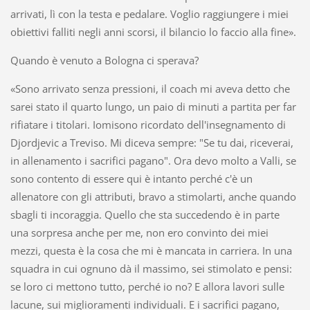
arrivati, lì con la testa e pedalare. Voglio raggiungere i miei
obiettivi falliti negli anni scorsi, il bilancio lo faccio alla fine».
Quando è venuto a Bologna ci sperava?
«Sono arrivato senza pressioni, il coach mi aveva detto che
sarei stato il quarto lungo, un paio di minuti a partita per far
rifiatare i titolari. Iomisono ricordato dell'insegnamento di
Djordjevic a Treviso. Mi diceva sempre: "Se tu dai, riceverai,
in allenamento i sacrifici pagano". Ora devo molto a Valli, se
sono contento di essere qui è intanto perché c'è un
allenatore con gli attributi, bravo a stimolarti, anche quando
sbagli ti incoraggia. Quello che sta succedendo è in parte
una sorpresa anche per me, non ero convinto dei miei
mezzi, questa è la cosa che mi è mancata in carriera. In una
squadra in cui ognuno dà il massimo, sei stimolato e pensi:
se loro ci mettono tutto, perché io no? E allora lavori sulle
lacune, sui miglioramenti individuali. E i sacrifici pagano,