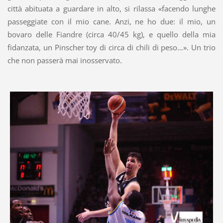
città abituata a guardare in alto, si rilassa «facendo lunghe
passeggiate con il mio cane. Anzi, ne ho due: il mio, un
bovaro delle Fiandre (circa 40/45 kg), e quello della mia
fidanzata, un Pinscher toy di circa di chili di peso…». Un trio
che non passerà mai inosservato.