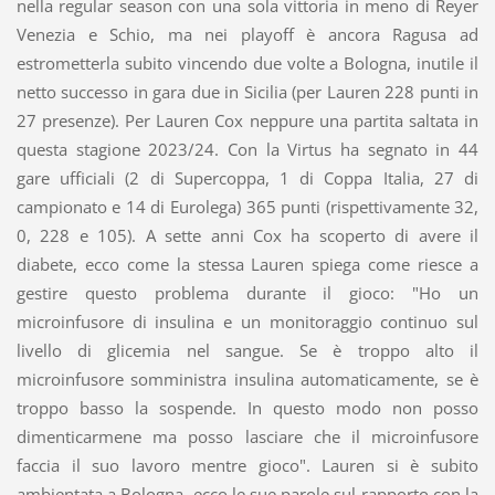
nella regular season con una sola vittoria in meno di Reyer
Venezia e Schio, ma nei playoff è ancora Ragusa ad
estrometterla subito vincendo due volte a Bologna, inutile il
netto successo in gara due in Sicilia (per Lauren 228 punti in
27 presenze). Per Lauren Cox neppure una partita saltata in
questa stagione 2023/24. Con la Virtus ha segnato in 44
gare ufficiali (2 di Supercoppa, 1 di Coppa Italia, 27 di
campionato e 14 di Eurolega) 365 punti (rispettivamente 32,
0, 228 e 105). A sette anni Cox ha scoperto di avere il
diabete, ecco come la stessa Lauren spiega come riesce a
gestire questo problema durante il gioco: "Ho un
microinfusore di insulina e un monitoraggio continuo sul
livello di glicemia nel sangue. Se è troppo alto il
microinfusore somministra insulina automaticamente, se è
troppo basso la sospende. In questo modo non posso
dimenticarmene ma posso lasciare che il microinfusore
faccia il suo lavoro mentre gioco". Lauren si è subito
ambientata a Bologna, ecco le sue parole sul rapporto con la