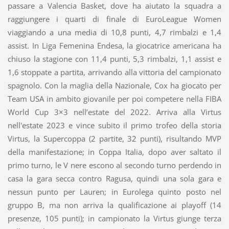
passare a Valencia Basket, dove ha aiutato la squadra a
raggiungere i quarti di finale di EuroLeague Women
viaggiando a una media di 10,8 punti, 4,7 rimbalzi e 1,4
assist. In Liga Femenina Endesa, la giocatrice americana ha
chiuso la stagione con 11,4 punti, 5,3 rimbalzi, 1,1 assist e
1,6 stoppate a partita, arrivando alla vittoria del campionato
spagnolo. Con la maglia della Nazionale, Cox ha giocato per
Team USA in ambito giovanile per poi competere nella FIBA
World Cup 3×3 nell’estate del 2022. Arriva alla Virtus
nell'estate 2023 e vince subito il primo trofeo della storia
Virtus, la Supercoppa (2 partite, 32 punti), risultando MVP
della manifestazione; in Coppa Italia, dopo aver saltato il
primo turno, le V nere escono al secondo turno perdendo in
casa la gara secca contro Ragusa, quindi una sola gara e
nessun punto per Lauren; in Eurolega quinto posto nel
gruppo B, ma non arriva la qualificazione ai playoff (14
presenze, 105 punti); in campionato la Virtus giunge terza