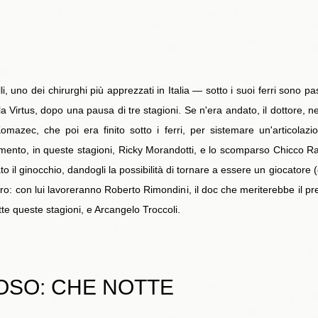
i, uno dei chirurghi più apprezzati in Italia — sotto i suoi ferri sono 
 Virtus, dopo una pausa di tre stagioni. Se n'era andato, il dottore, nell
Komazec, che poi era finito sotto i ferri, per sistemare un'articola
mento, in queste stagioni, Ricky Morandotti, e lo scomparso Chicco Rav
to il ginocchio, dandogli la possibilità di tornare a essere un giocatore
ero: con lui lavoreranno Roberto Rimondini, il doc che meriterebbe il p
tte queste stagioni, e Arcangelo Troccoli.
FOSO: CHE NOTTE