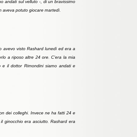
mo andati sul velluto -, di un bravissimo
on aveva potuto giocare martedì.
 Io avevo visto Rashard lunedì ed era a
nerlo a riposo altre 24 ore. C'era la mia
 e il dottor Rimondini siamo andati e
dei colleghi. Invece ne ha fatti 24 e
 il ginocchio era asciutto. Rashard era