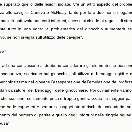
 superato quello delle lesioni isolate. C'è un altro aspetto del proble
za alle caviglie. Caneva e McNealy, tanto per fare due nomi, i legam
ocietà sottovalutano certi infortuni, spesso si chiede ai ragazzi di stri
ante tutto in una volta: la problematica del ginocchio aumenterà se
 se non si vigila sull'utilizzo delle caviglie".
use?
e ad una conclusione si debbono considerare gli elementi che possono 
onseguenza, scaricano sul ginocchio, all'utilizzo di bendaggi rigidi e
pericolosissima nel giovane l'esasperazione dell'emulazione dei professi
ticolari calzature, dei bendaggi, delle ginocchiere. Poi ovviamente vanno
tica che sostiene, solitamente poca e troppo generalizzata; la maggior pa
 che ha le coppe ed è sempre assoggettato ai rischi del calendario, s
nto del numero di partite e quello degli infortuni nelle singole squadre
ausa".