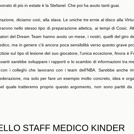
rato di più in estate è la Stefanel. Che poi ha avuto tanti guai.
azione, diciamo così, alla slava. Le uniche tre ernie al disco alla Virtu
trarono nello stesso tipo di preparazione atletica, ai tempi di Cosic. 
catori del Dream Team hanno avuto un mese, i nostri, quelli del giro de
medico, ma in genere c'è ancora poca sensibilità verso questo grave 
otizie sul tipo di lesione del suo giocatore, l'unica eccezione, finora è 
anti sarebbe sviluppare i rapporti e lo scambio di informazioni tra me
 con i colleghi che lavorano con i team dell'NBA. Sarebbe anche imp
la federazione, ma solo per fare un esempio molto concreto, idea e o
 nel quale tratteremo proprio questo argomento, non sono partiti d
NELLO STAFF MEDICO KINDER