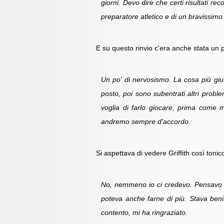
giorni. Devo dire che certi risultati re
preparatore atletico e di un bravissimo
E su questo rinvio c'era anche stata un p
Un po' di nervosismo. La cosa più gius
posto, poi sono subentrati altri problem
voglia di farlo giocare, prima come 
andremo sempre d'accordo.
Si aspettava di vedere Griffith così ton
No, nemmeno io ci credevo. Pensavo c
poteva anche farne di più. Stava benis
contento, mi ha ringraziato.