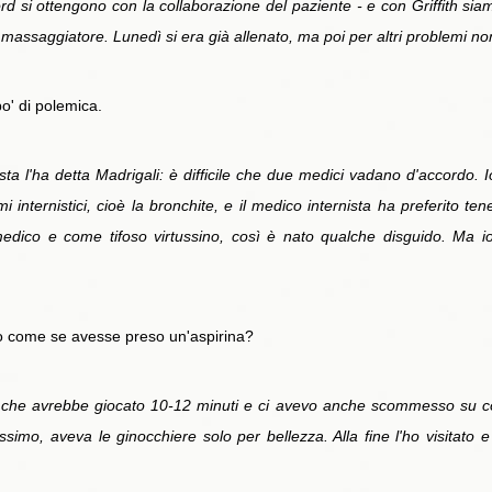
cord si ottengono con la collaborazione del paziente - e con Griffith sia
 massaggiatore. Lunedì si era già allenato, ma poi per altri problemi n
o' di polemica.
ta l'ha detta Madrigali: è difficile che due medici vadano d'accordo.
i internistici, cioè la bronchite, e il medico internista ha preferito te
medico e come tifoso virtussino, così è nato qualche disguido. Ma io
ico come se avesse preso un'aspirina?
he avrebbe giocato 10-12 minuti e ci avevo anche scommesso su con 
simo, aveva le ginocchiere solo per bellezza. Alla fine l'ho visitato e