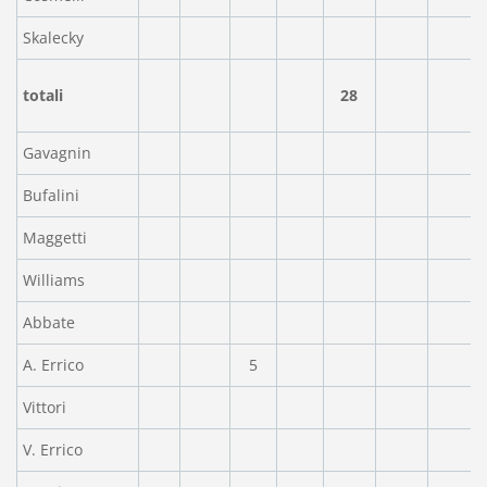
Skalecky
totali
28
Gavagnin
Bufalini
Maggetti
Williams
Abbate
A. Errico
5
Vittori
V. Errico