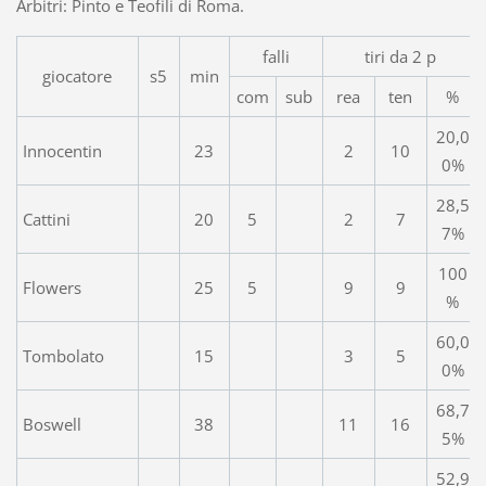
Arbitri: Pinto e Teofili di Roma.
falli
tiri da 2 p
giocatore
s5
min
com
sub
rea
ten
%
20,0
Innocentin
23
2
10
0%
28,5
Cattini
20
5
2
7
7%
100
Flowers
25
5
9
9
%
60,0
Tombolato
15
3
5
0%
68,7
Boswell
38
11
16
5%
52,9