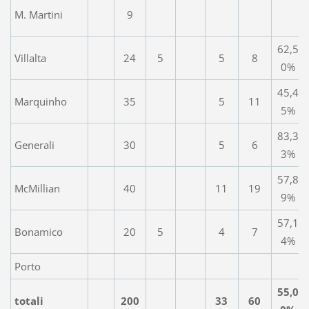
M. Martini
9
62,5
Villalta
24
5
5
8
0%
45,4
Marquinho
35
5
11
5%
83,3
Generali
30
5
6
3%
57,8
McMillian
40
11
19
9%
57,1
Bonamico
20
5
4
7
4%
Porto
55,0
totali
200
33
60