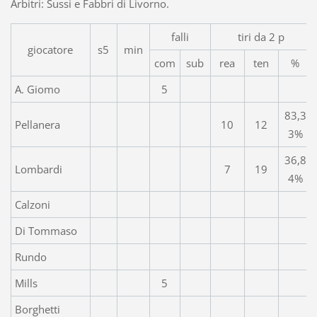
Arbitri: Sussi e Fabbri di Livorno.
falli
tiri da 2 p
giocatore
s5
min
com
sub
rea
ten
%
A. Giomo
5
83,3
Pellanera
10
12
3%
36,8
Lombardi
7
19
4%
Calzoni
Di Tommaso
Rundo
Mills
5
Borghetti