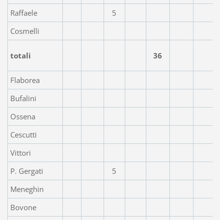
Raffaele
5
Cosmelli
totali
36
Flaborea
Bufalini
Ossena
Cescutti
Vittori
P. Gergati
5
Meneghin
Bovone