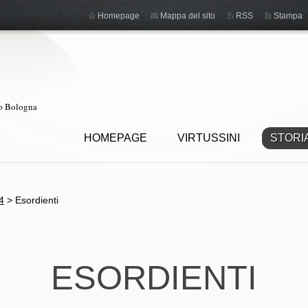
Homepage
Mappa del sito
RSS
Stampa
ro Bologna
HOMEPAGE
VIRTUSSINI
STORI
4
>
Esordienti
ESORDIENTI