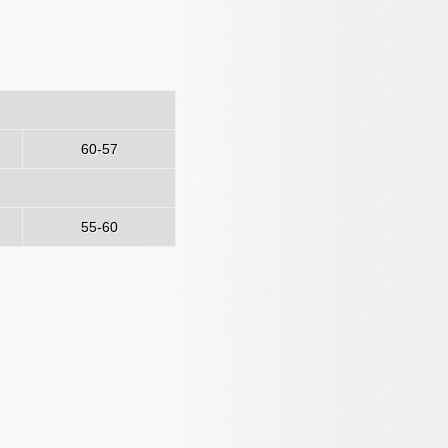
to
60-57
55-60