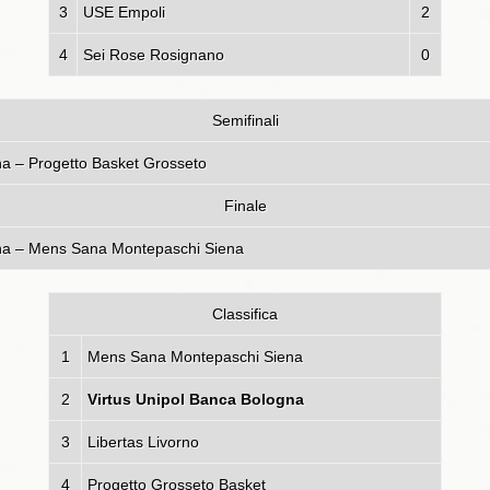
3
USE Empoli
2
4
Sei Rose Rosignano
0
Semifinali
Banca Bologna – Progetto Basket Grosse
Finale
nca Bologna – Mens Sana Montepaschi Siena
Classifica
1
Mens Sana Montepaschi Siena
2
Virtus Unipol Banca Bologna
3
Libertas Livorno
4
Progetto Grosseto Basket