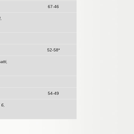
67-46
,
52-58*
atti,
54-49
 6,