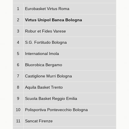
1
Eurobasket Virtus Roma
2
Virtus Unipol Banca Bologna
3
Robur et Fides Varese
4
S.G. Fortitudo Bologna
5
International Imola
6
Bluorobica Bergamo
7
Castiglione Murri Bologna
8
Aquila Basket Trento
9
Scuola Basket Reggio Emilia
10
Polisportiva Pontevecchio Bologna
11
Sancat Firenze