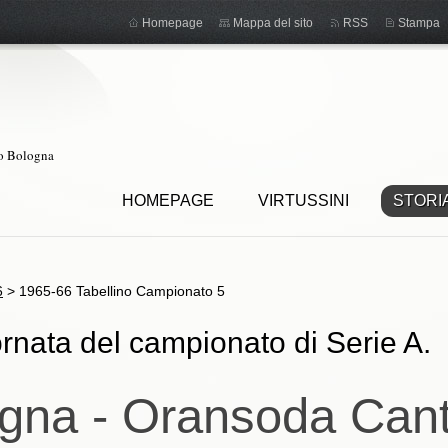
Homepage
Mappa del sito
RSS
Stampa
ro Bologna
HOMEPAGE
VIRTUSSINI
STORI
6
>
1965-66 Tabellino Campionato 5
rnata del campionato di Serie A.
gna - Oransoda Can