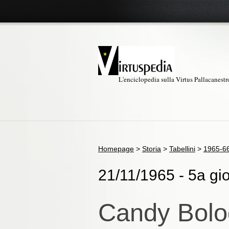
L'enciclopedia sulla Virtus Pallacanest
Homepage
>
Storia
>
Tabellini
>
1965-6
21/11/1965 - 5a gio
Candy Bolo