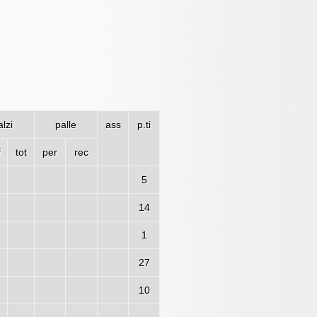
lzi
palle
ass
p.ti
f
tot
per
rec
5
14
1
27
10