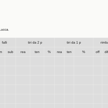
 Lucca.
falli
tiri da 2 p
tiri da 1 p
rimba
m
sub
rea
ten
%
rea
ten
%
off
di