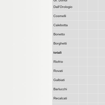
Gi. Dondi
Dall'Orologio
Cosmelli
Calebotta
Bonetto
Borghetti
totali
Riofrio
Rovati
Galbiati
Barlucchi
Recalcati