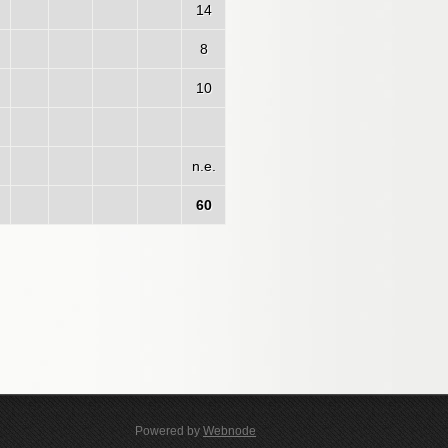
14
8
10
n.e.
60
Powered by
Webnode