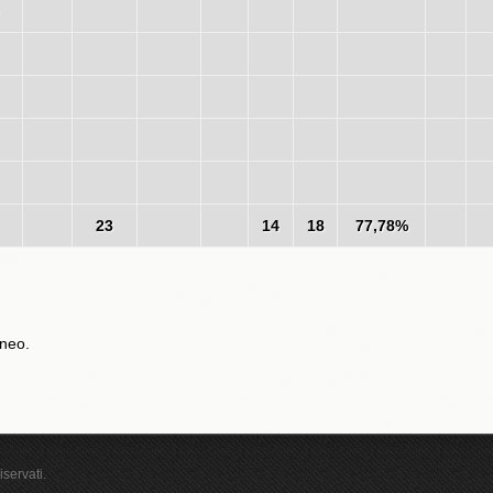
23
14
18
77,78%
aneo.
iservati.