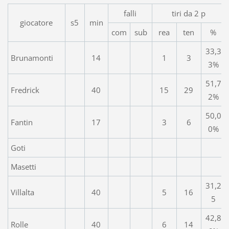
falli
tiri da 2 p
giocatore
s5
min
com
sub
rea
ten
%
33,3
Brunamonti
14
1
3
3%
51,7
Fredrick
40
15
29
2%
50,0
Fantin
17
3
6
0%
Goti
Masetti
31,2
Villalta
40
5
16
5
42,8
Rolle
40
6
14