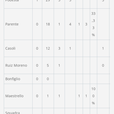
33
,3
Parente
0
18
1
4
1
3
3
%
Casoli
0
12
3
1
1
Ruiz Moreno
0
5
1
0
Bonfiglio
0
0
10
Maestrello
0
1
1
1
1
0
%
Squadra