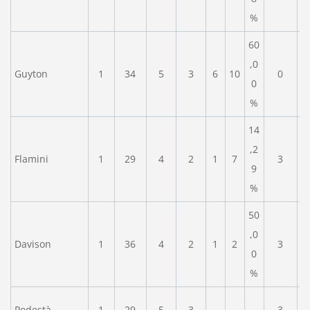
%
60
,0
Guyton
1
34
5
3
6
10
0
0
%
14
,2
Flamini
1
29
4
2
1
7
3
9
%
50
,0
Davison
1
36
4
2
1
2
3
0
%
Podestà
1
29
5
3
3