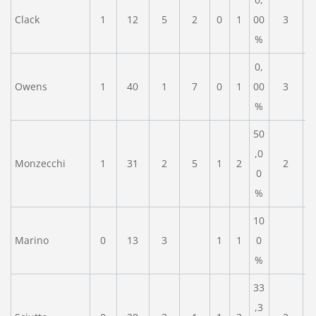
Clack
1
12
5
2
0
1
00
3
%
0,
Owens
1
40
1
7
0
1
00
3
%
50
,0
Monzecchi
1
31
2
5
1
2
2
0
%
10
Marino
0
13
3
1
1
0
%
33
,3