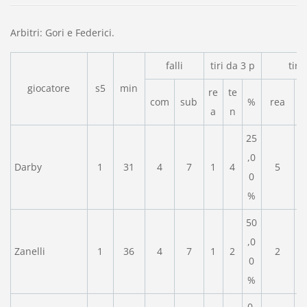
Arbitri: Gori e Federici.
falli
tiri da 3 p
tiri
giocatore
s5
min
re
te
com
sub
%
rea
a
n
25
,0
Darby
1
31
4
7
1
4
5
0
%
50
,0
Zanelli
1
36
4
7
1
2
2
0
%
0,