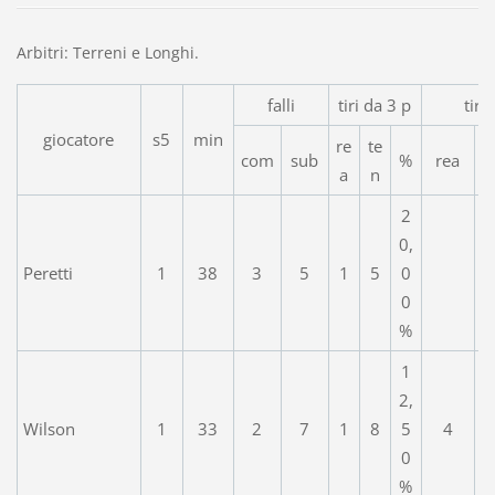
Arbitri: Terreni e Longhi.
falli
tiri da 3 p
tiri
giocatore
s5
min
re
te
com
sub
%
rea
a
n
2
0,
Peretti
1
38
3
5
1
5
0
0
%
1
2,
Wilson
1
33
2
7
1
8
5
4
0
%