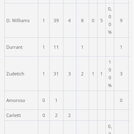
0,
0
D. Williams
1
39
4
8
0
5
9
0
%
Durrant
1
11
1
1
1
0
Zudetich
1
31
3
2
1
1
3
0
%
Amoroso
0
1
0
Carletti
0
2
2
0,
0