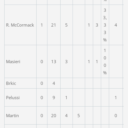
3
3,
R. McCormack
1
21
5
1
3
3
4
3
%
1
0
Masieri
0
13
3
1
1
0
%
Brkic
0
4
Pelussi
0
9
1
1
Martin
0
20
4
5
0