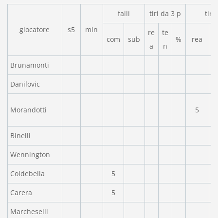
falli
tiri da 3 p
tiri
giocatore
s5
min
re
te
com
sub
%
rea
a
n
Brunamonti
Danilovic
Morandotti
5
Binelli
Wennington
Coldebella
5
Carera
5
Marcheselli