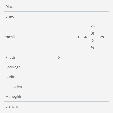
Diacci
Brigo
25
,0
totali
1
4
29
0
%
Pilutti
5
Bodiroga
Budin
Pol Bodetto
Meneghin
Bianchi