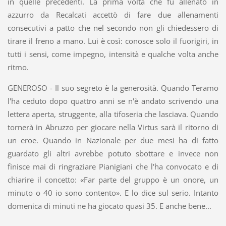
in quelle precedenti. La prima volta che fu allenato in
azzurro da Recalcati accettò di fare due allenamenti
consecutivi a patto che nel secondo non gli chiedessero di
tirare il freno a mano. Lui è così: conosce solo il fuorigiri, in
tutti i sensi, come impegno, intensità e qualche volta anche
ritmo.
GENEROSO - Il suo segreto è la generosità. Quando Teramo
l'ha ceduto dopo quattro anni se n'è andato scrivendo una
lettera aperta, struggente, alla tifoseria che lasciava. Quando
tornerà in Abruzzo per giocare nella Virtus sarà il ritorno di
un eroe. Quando in Nazionale per due mesi ha di fatto
guardato gli altri avrebbe potuto sbottare e invece non
finisce mai di ringraziare Pianigiani che l'ha convocato e di
chiarire il concetto: «Far parte del gruppo è un onore, un
minuto o 40 io sono contento». E lo dice sul serio. Intanto
domenica di minuti ne ha giocato quasi 35. E anche bene...