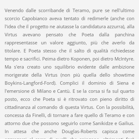
Venendo dalle scorribande di Teramo, pure se nell'ultimo
scorcio Capobianco aveva tentato di redimerle (anche con
l'idea che il progetto ne aiutasse la candidatura azzurra), alla
Virtus avevano pensato che Poeta dalla panchina
rappresentasse un valore aggiunto, più che averlo da
titolare. E Poeta stesso che il salto di qualità richiedesse
tempo e sacrifici. Peima dietro Koponen, poi dietro McIntyre.
Ma s'era creato uno squilibrio evidente dalle ambizione
morigerate della Virtus (non più quella dello showtime
Boykins-Langford-Ford). Complici il dominio di Siena e
l'emersione di Milano e Cantù. E se la corsa si fa sul quarto
posto, ecco che Poeta si è ritrovato con pieno diritto di
cittadinanza al comando di questa Virtus. Con la possibilità,
concessa da Finelli, di tornare a fare quello di Teramo e con
attorno due che possono seguirlo come Sanikidze e Gailius.
In attesa che anche Douglas-Roberts capisca come