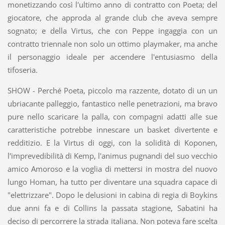
monetizzando così l'ultimo anno di contratto con Poeta; del
giocatore, che approda al grande club che aveva sempre
sognato; e della Virtus, che con Peppe ingaggia con un
contratto triennale non solo un ottimo playmaker, ma anche
il personaggio ideale per accendere l'entusiasmo della
tifoseria.
SHOW - Perché Poeta, piccolo ma razzente, dotato di un un
ubriacante palleggio, fantastico nelle penetrazioni, ma bravo
pure nello scaricare la palla, con compagni adatti alle sue
caratteristiche potrebbe innescare un basket divertente e
redditizio. E la Virtus di oggi, con la solidità di Koponen,
l'imprevedibilità di Kemp, l'animus pugnandi del suo vecchio
amico Amoroso e la voglia di mettersi in mostra del nuovo
lungo Homan, ha tutto per diventare una squadra capace di
"elettrizzare". Dopo le delusioni in cabina di regia di Boykins
due anni fa e di Collins la passata stagione, Sabatini ha
deciso di percorrere la strada italiana. Non poteva fare scelta