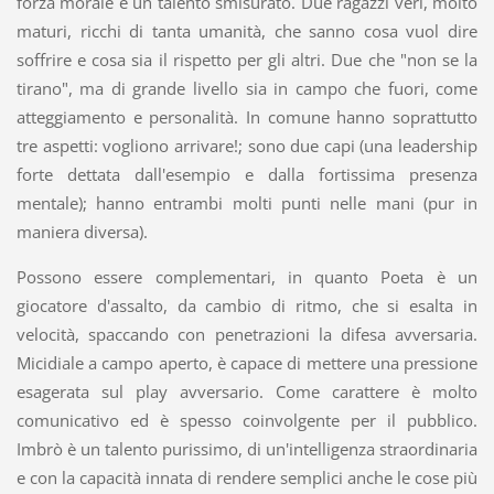
forza morale e un talento smisurato. Due ragazzi veri, molto
maturi, ricchi di tanta umanità, che sanno cosa vuol dire
soffrire e cosa sia il rispetto per gli altri. Due che "non se la
tirano", ma di grande livello sia in campo che fuori, come
atteggiamento e personalità. In comune hanno soprattutto
tre aspetti: vogliono arrivare!; sono due capi (una leadership
forte dettata dall'esempio e dalla fortissima presenza
mentale); hanno entrambi molti punti nelle mani (pur in
maniera diversa).
Possono essere complementari, in quanto Poeta è un
giocatore d'assalto, da cambio di ritmo, che si esalta in
velocità, spaccando con penetrazioni la difesa avversaria.
Micidiale a campo aperto, è capace di mettere una pressione
esagerata sul play avversario. Come carattere è molto
comunicativo ed è spesso coinvolgente per il pubblico.
Imbrò è un talento purissimo, di un'intelligenza straordinaria
e con la capacità innata di rendere semplici anche le cose più