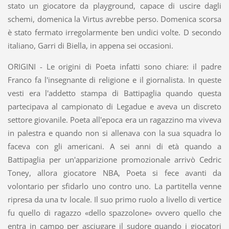
stato un giocatore da playground, capace di uscire dagli
schemi, domenica la Virtus avrebbe perso. Domenica scorsa
è stato fermato irregolarmente ben undici volte. D secondo
italiano, Garri di Biella, in appena sei occasioni.
ORIGINI - Le origini di Poeta infatti sono chiare: il padre
Franco fa l'insegnante di religione e il giornalista. In queste
vesti era l'addetto stampa di Battipaglia quando questa
partecipava al campionato di Legadue e aveva un discreto
settore giovanile. Poeta all'epoca era un ragazzino ma viveva
in palestra e quando non si allenava con la sua squadra lo
faceva con gli americani. A sei anni di età quando a
Battipaglia per un'apparizione promozionale arrivò Cedric
Toney, allora giocatore NBA, Poeta si fece avanti da
volontario per sfidarlo uno contro uno. La partitella venne
ripresa da una tv locale. Il suo primo ruolo a livello di vertice
fu quello di ragazzo «dello spazzolone» ovvero quello che
entra in campo per asciugare il sudore quando i giocatori