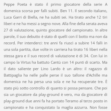
Peppe Poeta è stato il primo giocatore della serie A
domenica scorsa per falli subiti. Ben 11. Il secondo italiano,
Luca Garri di Biella, ne ha subiti sei. Ha tirato anche 12 tiri
liberi e ne ha messi a segno nove. Alla fine della serata aveva
27 di valutazione, quinto giocatore del campionato. In altre
parole, il suo debutto è stato di quelli con il botto ma non da
record. Per intenderci: tre anni fa riuscì a subire 14 falli in
una sola partita, due volte in carriera ha tirato 16 liberi nella
stessa gara e il suo record di valutazione è di 34. Con lui in
campo la Virtus ha battuto Cantù con 14 punti di scarto. Ma
il dato saliente per Lino Lardo è un altro: il ragazzo di
Battipaglia ha nelle palle perse il suo tallone d'Achille ma
domenica ne ha persa una sola e ne ha recuperate tre. È
stato più sotto controllo di quanto si possa pensare. Che poi
sia un giocatore da play-ground è vero, ma da giocatore di
play-ground due anni fa ha portato Teramo al terzo posto in
campionato e ha conquistato la maglia azzurra. Non fosse