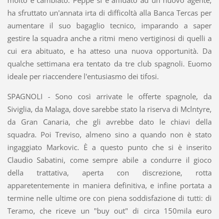
molto è cambiato: Peppe si è affidato ad un nuovo agente,
ha sfruttato un'annata irta di difficoltà alla Banca Tercas per
aumentare il suo bagaglio tecnico, imparando a saper
gestire la squadra anche a ritmi meno vertiginosi di quelli a
cui era abituato, e ha atteso una nuova opportunità. Da
qualche settimana era tentato da tre club spagnoli. Euomo
ideale per riaccendere l'entusiasmo dei tifosi.
SPAGNOLI - Sono così arrivate le offerte spagnole, da
Siviglia, da Malaga, dove sarebbe stato la riserva di Mclntyre,
da Gran Canaria, che gli avrebbe dato le chiavi della
squadra. Poi Treviso, almeno sino a quando non è stato
ingaggiato Markovic. È a questo punto che si è inserito
Claudio Sabatini, come sempre abile a condurre il gioco
della trattativa, aperta con discrezione, rotta
apparetentemente in maniera definitiva, e infine portata a
termine nelle ultime ore con piena soddisfazione di tutti: di
Teramo, che riceve un "buy out" di circa 150mila euro