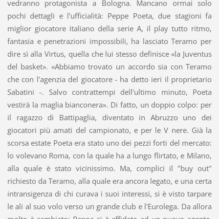
vedranno protagonista a Bologna. Mancano ormai solo
pochi dettagli e l'ufficialità: Peppe Poeta, due stagioni fa
miglior giocatore italiano della serie A, il play tutto ritmo,
fantasia e penetrazioni impossibili, ha lasciato Teramo per
dire sì alla Virtus, quella che lui stesso definisce «la Juventus
del basket». «Abbiamo trovato un accordo sia con Teramo
che con l'agenzia del giocatore - ha detto ieri il proprietario
Sabatini -. Salvo contrattempi dell'ultimo minuto, Poeta
vestirà la maglia bianconera». Di fatto, un doppio colpo: per
il ragazzo di Battipaglia, diventato in Abruzzo uno dei
giocatori più amati del campionato, e per le V nere. Già la
scorsa estate Poeta era stato uno dei pezzi forti del mercato:
lo volevano Roma, con la quale ha a lungo flirtato, e Milano,
alla quale è stato vicinissimo. Ma, complici il "buy out"
richiesto da Teramo, alla quale era ancora legato, e una certa
intransigenza di chi curava i suoi interessi, si è visto tarpare
le ali al suo volo verso un grande club e l'Eurolega. Da allora