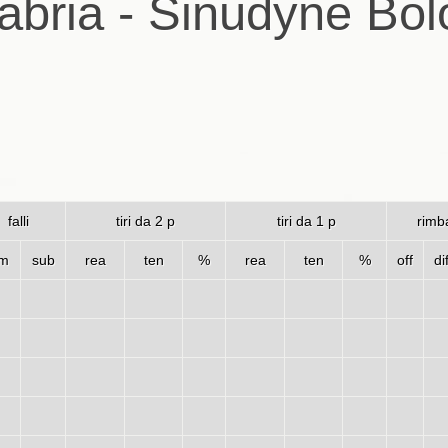
abria - Sinudyne Bol
falli
tiri da 2 p
tiri da 1 p
rimba
m
sub
rea
ten
%
rea
ten
%
off
di