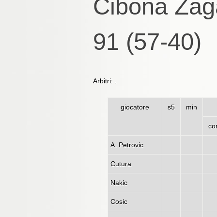
Cibona Zag
91 (57-40)
Arbitri: .
giocatore
s5
min
co
A. Petrovic
Cutura
Nakic
Cosic