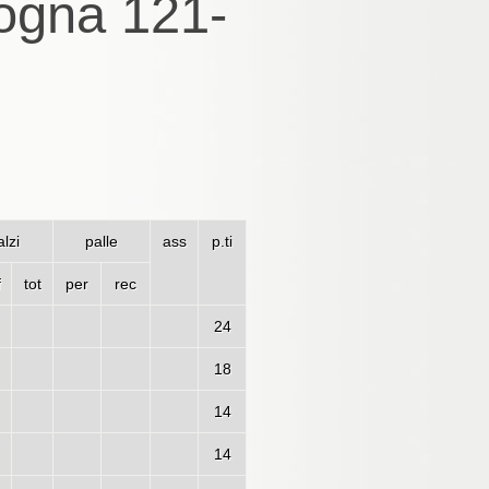
ogna 121-
lzi
palle
ass
p.ti
f
tot
per
rec
24
18
14
14