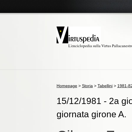
L'enciclopedia sulla Virtus Pallacanest
Homepage
>
Storia
>
Tabellini
>
1981-8
15/12/1981 - 2a gio
giornata girone A.