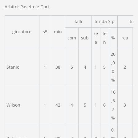
Arbitri: Pasetto e Gori.
falli
tiri da 3 p
tiri
giocatore
s5
min
re
te
com
sub
%
rea
a
n
20
,0
Stanic
1
38
5
4
1
5
2
0
%
16
,6
Wilson
1
42
4
5
1
6
3
7
%
0,