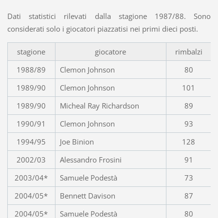
Dati statistici rilevati dalla stagione 1987/88. Sono
considerati solo i giocatori piazzatisi nei primi dieci posti.
stagione
giocatore
rimbalzi
1988/89
Clemon Johnson
80
1989/90
Clemon Johnson
101
1989/90
Micheal Ray Richardson
89
1990/91
Clemon Johnson
93
1994/95
Joe Binion
128
2002/03
Alessandro Frosini
91
2003/04*
Samuele Podestà
73
2004/05*
Bennett Davison
87
2004/05*
Samuele Podestà
80