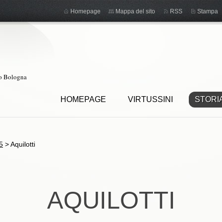
Homepage
Mappa del sito
RSS
Stampa
ro Bologna
HOMEPAGE
VIRTUSSINI
STORI
5
>
Aquilotti
AQUILOTTI