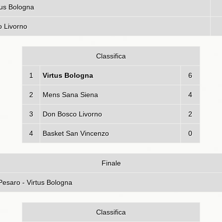
tus Bologna
o Livorno
Classifica
1
Virtus Bologna
6
2
Mens Sana Siena
4
3
Don Bosco Livorno
2
4
Basket San Vincenzo
0
Finale
ertas Scavolini Pesaro - Virtus Bo
Classifica