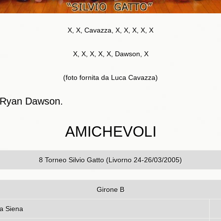
X, X, Cavazza, X, X, X, X, X
X, X, X, X, X, Dawson, X
(foto fornita da Luca Cavazza)
 Ryan Dawson.
AMICHEVOLI
8 Torneo Silvio Gatto (Livorno 24-26/03/2005)
Girone B
logna - Mens Sana Siena