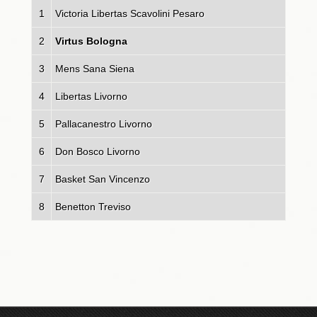
1
Victoria Libertas Scavolini Pesaro
2
Virtus Bologna
3
Mens Sana Siena
4
Libertas Livorno
5
Pallacanestro Livorno
6
Don Bosco Livorno
7
Basket San Vincenzo
8
Benetton Treviso