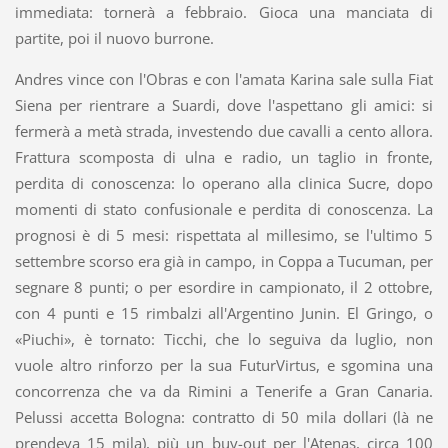
immediata: tornerà a febbraio. Gioca una manciata di
partite, poi il nuovo burrone.
Andres vince con l'Obras e con l'amata Karina sale sulla Fiat
Siena per rientrare a Suardi, dove l'aspettano gli amici: si
fermerà a metà strada, investendo due cavalli a cento allora.
Frattura scomposta di ulna e radio, un taglio in fronte,
perdita di conoscenza: lo operano alla clinica Sucre, dopo
momenti di stato confusionale e perdita di conoscenza. La
prognosi è di 5 mesi: rispettata al millesimo, se l'ultimo 5
settembre scorso era già in campo, in Coppa a Tucuman, per
segnare 8 punti; o per esordire in campionato, il 2 ottobre,
con 4 punti e 15 rimbalzi all'Argentino Junin. El Gringo, o
«Piuchi», è tornato: Ticchi, che lo seguiva da luglio, non
vuole altro rinforzo per la sua FuturVirtus, e sgomina una
concorrenza che va da Rimini a Tenerife a Gran Canaria.
Pelussi accetta Bologna: contratto di 50 mila dollari (là ne
prendeva 15 mila), più un buy-out per l'Atenas, circa 100