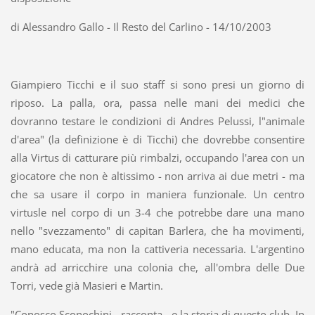
di Alessandro Gallo - Il Resto del Carlino - 14/10/2003
Giampiero Ticchi e il suo staff si sono presi un giorno di
riposo. La palla, ora, passa nelle mani dei medici che
dovranno testare le condizioni di Andres Pelussi, l"animale
d'area" (la definizione è di Ticchi) che dovrebbe consentire
alla Virtus di catturare più rimbalzi, occupando l'area con un
giocatore che non è altissimo - non arriva ai due metri - ma
che sa usare il corpo in maniera funzionale. Un centro
virtusle nel corpo di un 3-4 che potrebbe dare una mano
nello "svezzamento" di capitan Barlera, che ha movimenti,
mano educata, ma non la cattiveria necessaria. L'argentino
andrà ad arricchire una colonia che, all'ombra delle Due
Torri, vede già Masieri e Martin.
"Conosco Sconochini - racconta - e la storia di questo club. In