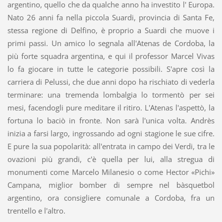
argentino, quello che da qualche anno ha investito l' Europa.
Nato 26 anni fa nella piccola Suardi, provincia di Santa Fe,
stessa regione di Delfino, è proprio a Suardi che muove i
primi passi. Un amico lo segnala all'Atenas de Cordoba, la
più forte squadra argentina, e qui il professor Marcel Vivas
lo fa giocare in tutte le categorie possibili. S'apre così la
carriera di Pelussi, che due anni dopo ha rischiato di vederla
terminare: una tremenda lombalgia lo tormentò per sei
mesi, facendogli pure meditare il ritiro. L'Atenas l'aspettò, la
fortuna lo baciò in fronte. Non sarà l'unica volta. Andrès
inizia a farsi largo, ingrossando ad ogni stagione le sue cifre.
E pure la sua popolarità: all'entrata in campo dei Verdi, tra le
ovazioni più grandi, c'è quella per lui, alla stregua di
monumenti come Marcelo Milanesio o come Hector «Pichi»
Campana, miglior bomber di sempre nel bàsquetbol
argentino, ora consigliere comunale a Cordoba, fra un
trentello e l'altro.