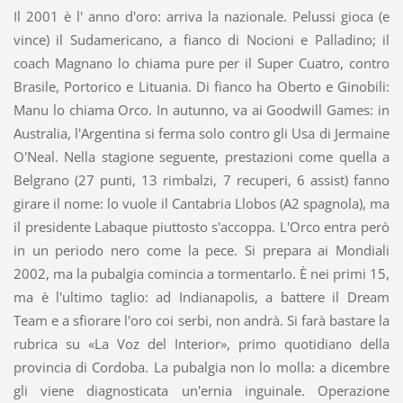
Il 2001 è l' anno d'oro: arriva la nazionale. Pelussi gioca (e
vince) il Sudamericano, a fianco di Nocioni e Palladino; il
coach Magnano lo chiama pure per il Super Cuatro, contro
Brasile, Portorico e Lituania. Di fianco ha Oberto e Ginobili:
Manu lo chiama Orco. In autunno, va ai Goodwill Games: in
Australia, l'Argentina si ferma solo contro gli Usa di Jermaine
O'Neal. Nella stagione seguente, prestazioni come quella a
Belgrano (27 punti, 13 rimbalzi, 7 recuperi, 6 assist) fanno
girare il nome: lo vuole il Cantabria Llobos (A2 spagnola), ma
il presidente Labaque piuttosto s'accoppa. L'Orco entra però
in un periodo nero come la pece. Si prepara ai Mondiali
2002, ma la pubalgia comincia a tormentarlo. È nei primi 15,
ma è l'ultimo taglio: ad Indianapolis, a battere il Dream
Team e a sfiorare l'oro coi serbi, non andrà. Si farà bastare la
rubrica su «La Voz del Interior», primo quotidiano della
provincia di Cordoba. La pubalgia non lo molla: a dicembre
gli viene diagnosticata un'ernia inguinale. Operazione