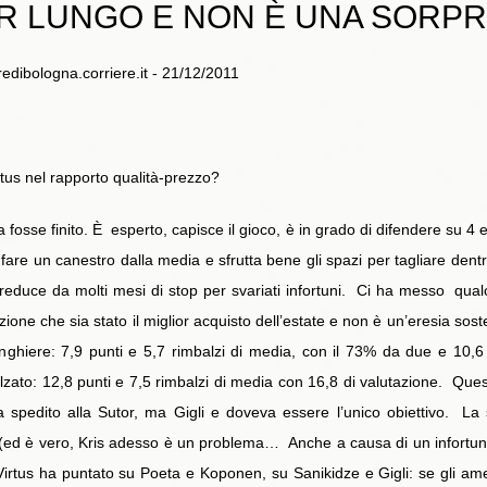
IOR LUNGO E NON È UNA SORP
eredibologna.corriere.it - 21/12/2011
irtus nel rapporto qualità-prezzo?
fosse finito. È esperto, capisce il gioco, è in grado di difendere su 4 e 
are un canestro dalla media e sfrutta bene gli spazi per tagliare dent
educe da molti mesi di stop per svariati infortuni. Ci ha messo qualc
ne che sia stato il miglior acquisto dell’estate e non è un’eresia sosten
nghiere: 7,9 punti e 5,7 rimbalzi di media, con il 73% da due e 10,6 
alzato: 12,8 punti e 7,5 rimbalzi di media con 16,8 di valutazione. Ques
 spedito alla Sutor, ma Gigli e doveva essere l’unico obiettivo. La 
ed è vero, Kris adesso è un problema… Anche a causa di un infortun
irtus ha puntato su Poeta e Koponen, su Sanikidze e Gigli: se gli ame