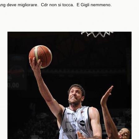
g deve migliorare. Cdr non si tocca. E Gigli nemmeno.