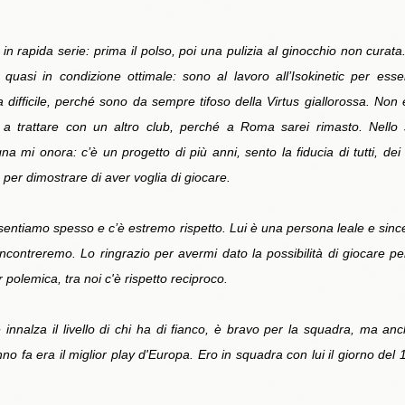
in rapida serie: prima il polso, poi una pulizia al ginocchio non curata.
quasi in condizione ottimale: sono al lavoro all’Isokinetic per es
ifficile, perché sono da sempre tifoso della Virtus giallorossa. Non 
ne a trattare con un altro club, perché a Roma sarei rimasto. Nell
na mi onora: c’è un progetto di più anni, sento la fiducia di tutti, de
 per dimostrare di aver voglia di giocare.
 sentiamo spesso e c’è estremo rispetto. Lui è una persona leale e since
incontreremo. Lo ringrazio per avermi dato la possibilità di giocare p
 polemica, tra noi c'è rispetto reciproco.
 innalza il livello di chi ha di fianco, è bravo per la squadra, ma a
o fa era il miglior play d'Europa. Ero in squadra con lui il giorno del