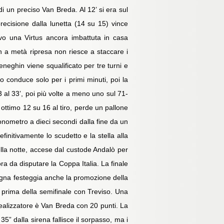
di un preciso Van Breda. Al 12’ si era sul
precisione dalla lunetta (14 su 15) vince
vo una Virtus ancora imbattuta in casa
n a metà ripresa non riesce a staccare i
eneghin viene squalificato per tre turni e
 conduce solo per i primi minuti, poi la
3 al 33’, poi più volte a meno uno sul 71-
 ottimo 12 su 16 al tiro, perde un pallone
ronometro a dieci secondi dalla fine da un
finitivamente lo scudetto e la stella alla
nella notte, accese dal custode Andalò per
a da disputare la Coppa Italia. La finale
ologna festeggia anche la promozione della
ni prima della semifinale con Treviso. Una
 realizzatore è Van Breda con 20 punti. La
5” dalla sirena fallisce il sorpasso, ma i