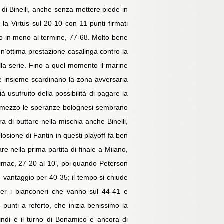
ci di Binelli, anche senza mettere piede in
 la Virtus sul 20-10 con 11 punti firmati
unto in meno al termine, 77-68. Molto bene
 un’ottima prestazione casalinga contro la
ella serie. Fino a quel momento il marine
 e insieme scardinano la zona avversaria
 usufruito della possibilità di pagare la
i e mezzo le speranze bolognesi sembrano
a di buttare nella mischia anche Binelli,
losione di Fantin in questi playoff fa ben
re nella prima partita di finale a Milano,
 Simac, 27-20 al 10’, poi quando Peterson
 in vantaggio per 40-35; il tempo si chiude
 per i bianconeri che vanno sul 44-41 e
 punti a referto, che inizia benissimo la
quindi è il turno di Bonamico e ancora di