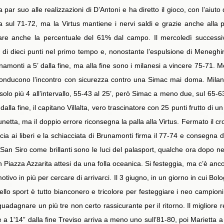
par suo alle realizzazioni di D’Antoni e ha diretto il gioco, con l’aiuto 
a sul 71-72, ma la Virtus mantiene i nervi saldi e grazie anche alla 
are anche la percentuale del 61% dal campo. Il mercoledì successi
 di dieci punti nel primo tempo e, nonostante l’espulsione di Meneghi
namonti a 5’ dalla fine, ma alla fine sono i milanesi a vincere 75-71. M
conducono l’incontro con sicurezza contro una Simac mai doma. Milano
 solo più 4 all’intervallo, 55-43 al 25’, però Simac a meno due, sul 65-6
la fine, il capitano Villalta, vero trascinatore con 25 punti frutto di un
lunetta, ma il doppio errore riconsegna la palla alla Virtus. Fermato il c
cia ai liberi e la schiacciata di Brunamonti firma il 77-74 e consegna de
la a San Siro come brillanti sono le luci del palasport, qualche ora dopo 
Piazza Azzarita attesi da una folla oceanica. Si festeggia, ma c’è ancor
ivo in più per cercare di arrivarci. Il 3 giugno, in un giorno in cui B
dello sport è tutto bianconero e tricolore per festeggiare i neo campio
guadagnare un più tre non certo rassicurante per il ritorno. Il migliore
a 1'14” dalla fine Treviso arriva a meno uno sull’81-80, poi Marietta a 3