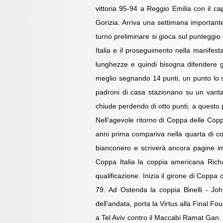
vittoria 95-94 a Reggio Emilia con il ca
Gorizia. Arriva una settimana important
turno preliminare si gioca sul punteggio 
Italia e il proseguimento nella manifes
lunghezze e quindi bisogna difendere gl
meglio segnando 14 punti, un punto lo 
padroni di casa stazionano su un vantagg
chiude perdendo di otto punti; a questo p
Nell’agevole ritorno di Coppa delle Copp
anni prima compariva nella quarta di cope
bianconero e scriverà ancora pagine impo
Coppa Italia la coppia americana Richa
qualificazione. Inizia il girone di Copp
79. Ad Ostenda la coppia Binelli - Joh
dell’andata, porta la Virtus alla Final F
a Tel Aviv contro il Maccabi Ramat Gan. T