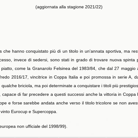
(aggiornata alla stagione 2021/22)
 che hanno conquistato più di un titolo in un'annata sportiva, ma rest
cesso, invece di sedersi, sono stati in grado di trovare nuova spinta 
l piatto, come la Granarolo Felsinea del 1983/84, che dal 27 maggio a
afredo 2016/17, vincitrice in Coppa Italia e poi promossa in serie A, d
qualche briciola, ma poi determinate a conquistare i titoli più prestigi
1, capace di far precedere a questi successi anche la vittoria in Coppa 
pe e forse sarebbe andata anche verso il titolo tricolore se non aves
a vinto Eurocup e Supercoppa.
europea non ufficiale del 1998/99).