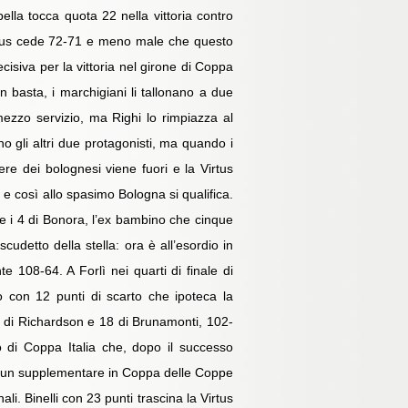
ella tocca quota 22 nella vittoria contro
Virtus cede 72-71 e meno male che questo
cisiva per la vittoria nel girone di Coppa
 basta, i marchigiani li tallonano a due
mezzo servizio, ma Righi lo rimpiazza al
gli altri due protagonisti, ma quando i
ere dei bolognesi viene fuori e la Virtus
 e così allo spasimo Bologna si qualifica.
 e i 4 di Bonora, l’ex bambino che cinque
cudetto della stella: ora è all’esordio in
e 108-64. A Forlì nei quarti di finale di
o con 12 punti di scarto che ipoteca la
19 di Richardson e 18 di Brunamonti, 102-
o di Coppa Italia che, dopo il successo
dopo un supplementare in Coppa delle Coppe
i. Binelli con 23 punti trascina la Virtus