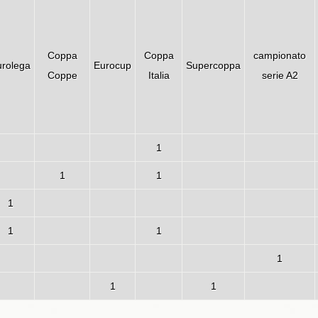
Coppa
Coppa
campionato
urolega
Eurocup
Supercoppa
Coppe
Italia
serie A2
1
1
1
1
1
1
1
1
1