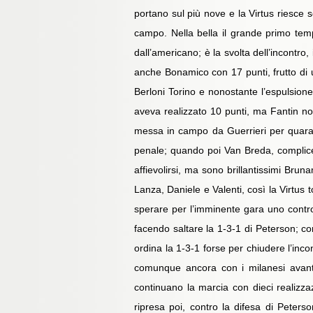
portano sul più nove e la Virtus riesce so
campo. Nella bella il grande primo tempo
dall’americano; è la svolta dell’incontro
anche Bonamico con 17 punti, frutto di un
Berloni Torino e nonostante l’espulsione
aveva realizzato 10 punti, ma Fantin no
messa in campo da Guerrieri per quaranta
penale; quando poi Van Breda, complice 
affievolirsi, ma sono brillantissimi Bru
Lanza, Daniele e Valenti, così la Virtus 
sperare per l’imminente gara uno contro l
facendo saltare la 1-3-1 di Peterson; co
ordina la 1-3-1 forse per chiudere l’incon
comunque ancora con i milanesi avanti 
continuano la marcia con dieci realizzaz
ripresa poi, contro la difesa di Peterso