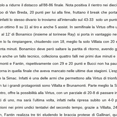
lo a ridurre il distacco all’88-86 finale. Nota positiva il rientro nei die
 di Van Breda, 20 punti per lui alla fine, fruttano il break che porta
, infatti lo stesso divario lo troviamo all’intervallo sul 43-33 solo un p
 ottimo 8 su 11 al tiro e anche 5 assist. In semifinale la Virtus offre
 al 12’ di Bonamico (insieme al torinese Ray) si porta in vantaggio n
n lo fa rimpiangere, chiudendo con 18, meglio fa solo Villlata con 20
 minuti. Bonamico deve però saltare la partita di ritorno, avendo già
anche un fallo tecnico, colleziona quattro falli nei primi due minut
namonti e Fantin, rispettivamente con 29 e 20 punti e Bucci non ha paur
torna in quella finale che aveva mancato nelle ultime due stagioni. L’esp
a Simac. Infatti è una delle armi che permettono alla Virtus di trionfa
n lui i grandi protagonisti sono Villalta e Brunamonti. Parte meglio la
tro, offre la possibilità alla Virtus, con un parziale di 20-8 di passare
di uno, ma sarà l’ultima volta, infatti nella ripresa subito un 4-0
ioni nei primi undici tentativi del secondo tempo, grazie a Villalta, 24
n, Fantin realizza tre tiri eludendo le braccia protese di Gallinari, 