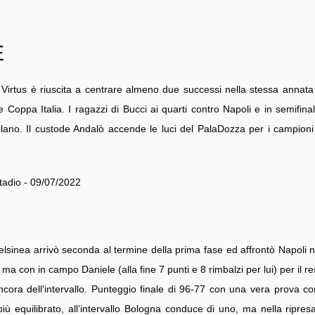
E
 Virtus è riuscita a centrare almeno due successi nella stessa annat
 Coppa Italia. I ragazzi di Bucci ai quarti contro Napoli e in semifina
lano. Il custode Andalò accende le luci del PalaDozza per i campioni d
Stadio - 09/07/2022
inea arrivò seconda al termine della prima fase ed affrontò Napoli ne
ti, ma con in campo Daniele (alla fine 7 punti e 8 rimbalzi per lui) per il 
cora dell’intervallo. Punteggio finale di 96-77 con una vera prova co
 più equilibrato, all’intervallo Bologna conduce di uno, ma nella ripre