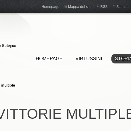
Homepage
Mappa del sito
RSS
Stampa
ro Bologna
HOMEPAGE
VIRTUSSINI
STORI
e multiple
VITTORIE MULTIPL