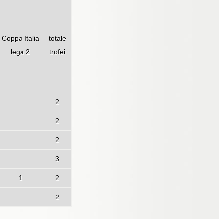
Coppa Italia
totale
lega 2
trofei
2
2
2
3
1
2
2