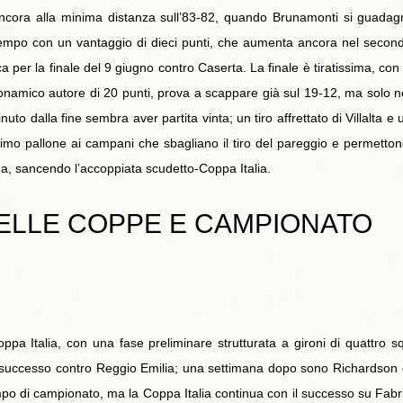
ncora alla minima distanza sull’83-82, quando Brunamonti si guadagna 
empo con un vantaggio di dieci punti, che aumenta ancora nel secondo
a per la finale del 9 giugno contro Caserta. La finale è tiratissima, con 
namico autore di 20 punti, prova a scappare già sul 19-12, ma solo ne
to dalla fine sembra aver partita vinta; un tiro affrettato di Villalta e
timo pallone ai campani che sbagliano il tiro del pareggio e permetton
ena, sancendo l’accoppiata scudetto-Coppa Italia.
DELLE COPPE E CAMPIONATO
oppa Italia, con una fase preliminare strutturata a gironi di quattro
al successo contro Reggio Emilia; una settimana dopo sono Richardson 
empo di campionato, ma la Coppa Italia continua con il successo su Fabr