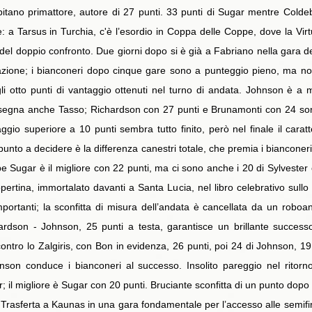
pitano primattore, autore di 27 punti. 33 punti di Sugar mentre Coldeb
e: a Tarsus in Turchia, c'è l’esordio in Coppa delle Coppe, dove la 
del doppio confronto. Due giorni dopo si è già a Fabriano nella gara de
tazione; i bianconeri dopo cinque gare sono a punteggio pieno, ma non
i otto punti di vantaggio ottenuti nel turno di andata. Johnson è a 
segna anche Tasso; Richardson con 27 punti e Brunamonti con 24 sono 
io superiore a 10 punti sembra tutto finito, però nel finale il caratt
unto a decidere è la differenza canestri totale, che premia i bianconeri
e Sugar è il migliore con 22 punti, ma ci sono anche i 20 di Sylvester
rtina, immortalato davanti a Santa Lucia, nel libro celebrativo sullo s
rtanti; la sconfitta di misura dell’andata è cancellata da un roboant
rdson - Johnson, 25 punti a testa, garantisce un brillante success
a contro lo Zalgiris, con Bon in evidenza, 26 punti, poi 24 di Johnson, 
nson conduce i bianconeri al successo. Insolito pareggio nel ritorn
our; il migliore è Sugar con 20 punti. Bruciante sconfitta di un punto 
rasferta a Kaunas in una gara fondamentale per l’accesso alle semifinal