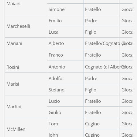
Maiani
Simone
Fratello
Giocato
Emilio
Padre
Giocato
Marcheselli
Luca
Figlio
Giocato
Mariani
Alberto
Fratello/Cognato (di Ant
Giocat
Franco
Fratello
Giocat
Antonio
Cognato (di Alberto)
Giocato
Rosini
Adolfo
Padre
Giocat
Marisi
Stefano
Figlio
Giocato
Lucio
Fratello
Giocato
Martini
Giulio
Fratello
Giocato
Tom
Cugino
Giocat
McMillen
John
Cugino
Giocato