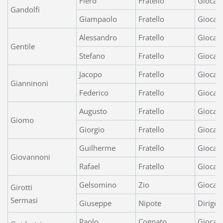
Fiero
Fratello
Giocato
Gandolfi
Giampaolo
Fratello
Giocato
Alessandro
Fratello
Giocat
Gentile
Stefano
Fratello
Giocat
Jacopo
Fratello
Giocat
Gianninoni
Federico
Fratello
Giocato
Augusto
Fratello
Giocat
Giomo
Giorgio
Fratello
Giocat
Guilherme
Fratello
Giocat
Giovannoni
Rafael
Fratello
Giocato
Gelsomino
Zio
Giocat
Girotti
Sermasi
Giuseppe
Nipote
Dirigen
Paolo
Cognato
Giocat