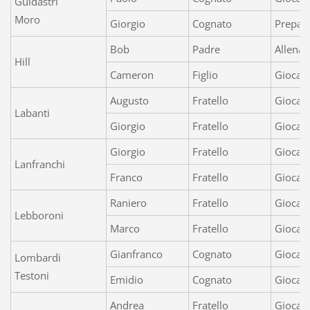
Guidastri
Moro
Giorgio
Cognato
Prepara
Bob
Padre
Allenat
Hill
Cameron
Figlio
Giocato
Augusto
Fratello
Giocat
Labanti
Giorgio
Fratello
Giocato
Giorgio
Fratello
Giocat
Lanfranchi
Franco
Fratello
Giocato
Raniero
Fratello
Giocat
Lebboroni
Marco
Fratello
Giocat
Gianfranco
Cognato
Giocato
Lombardi
Testoni
Emidio
Cognato
Giocat
Andrea
Fratello
Giocat