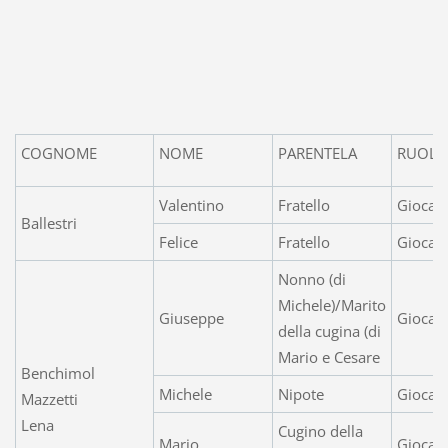
COGNOME
NOME
PARENTELA
RUOL
Valentino
Fratello
Giocat
Ballestri
Felice
Fratello
Giocato
Nonno (di
Michele)/Marito
Giuseppe
Giocat
della cugina (di
Mario e Cesare
Benchimol
Michele
Nipote
Giocato
Mazzetti
Lena
Cugino della
Mario
Giocat