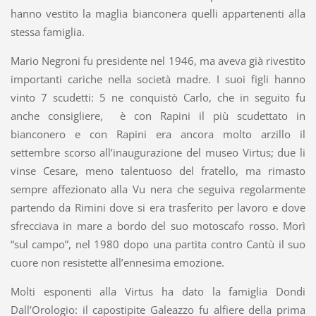
hanno vestito la maglia bianconera quelli appartenenti alla
stessa famiglia.
Mario Negroni fu presidente nel 1946, ma aveva già rivestito
importanti cariche nella società madre. I suoi figli hanno
vinto 7 scudetti: 5 ne conquistò Carlo, che in seguito fu
anche consigliere, è con Rapini il più scudettato in
bianconero e con Rapini era ancora molto arzillo il
settembre scorso all’inaugurazione del museo Virtus; due li
vinse Cesare, meno talentuoso del fratello, ma rimasto
sempre affezionato alla Vu nera che seguiva regolarmente
partendo da Rimini dove si era trasferito per lavoro e dove
sfrecciava in mare a bordo del suo motoscafo rosso. Morì
“sul campo”, nel 1980 dopo una partita contro Cantù il suo
cuore non resistette all’ennesima emozione.
Molti esponenti alla Virtus ha dato la famiglia Dondi
Dall’Orologio: il capostipite Galeazzo fu alfiere della prima