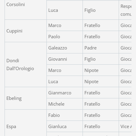
Corsolini
Respons
Luca
Figlio
comuni
Marco
Fratello
Giocato
Cuppini
Paolo
Fratello
Giocato
Galeazzo
Padre
Giocato
Giovanni
Figlio
Giocat
Dondi
Dall’Orologio
Marco
Nipote
Giocat
Luca
Nipote
Giocato
Gianmarco
Fratello
Giocat
Ebeling
Michele
Fratello
Giocato
Fabio
Fratello
Giocat
Espa
Gianluca
Fratello
Vice All