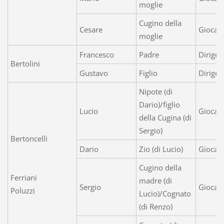
moglie
Cugino della
Cesare
Giocat
moglie
Francesco
Padre
Dirigen
Bertolini
Gustavo
Figlio
Dirigen
Nipote (di
Dario)/figlio
Lucio
Giocato
della Cugina (di
Sergio)
Bertoncelli
Dario
Zio (di Lucio)
Giocat
Cugino della
Ferriani
madre (di
Sergio
Giocat
Poluzzi
Lucio)/Cognato
(di Renzo)