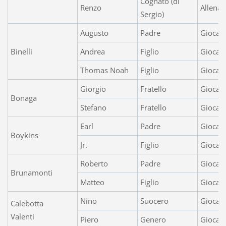
Cognato (di
Renzo
Allenat
Sergio)
Augusto
Padre
Giocat
Binelli
Andrea
Figlio
Giocat
Thomas Noah
Figlio
Giocato
Giorgio
Fratello
Giocat
Bonaga
Stefano
Fratello
Giocato
Earl
Padre
Giocat
Boykins
Jr.
Figlio
Giocato
Roberto
Padre
Giocato
Brunamonti
Matteo
Figlio
Giocat
Nino
Suocero
Giocat
Calebotta
Valenti
Piero
Genero
Giocat