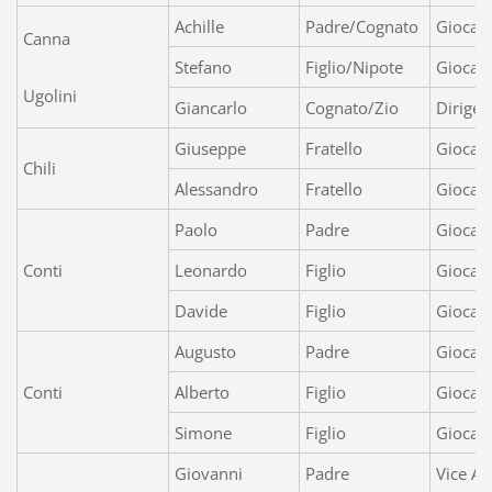
Achille
Padre/Cognato
Giocato
Canna
Stefano
Figlio/Nipote
Giocato
Ugolini
Giancarlo
Cognato/Zio
Dirigen
Giuseppe
Fratello
Giocat
Chili
Alessandro
Fratello
Giocato
Paolo
Padre
Giocat
Conti
Leonardo
Figlio
Giocat
Davide
Figlio
Giocato
Augusto
Padre
Giocat
Conti
Alberto
Figlio
Giocato
Simone
Figlio
Giocato
Giovanni
Padre
Vice Al