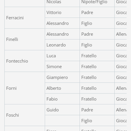
Nicolas
Nipote/Figlio
Giocato
Vittorio
Padre
Giocat
Ferracini
Alessandro
Figlio
Giocato
Alessandro
Padre
Allenat
Finelli
Leonardo
Figlio
Giocato
Luca
Fratello
Giocat
Fontecchio
Simone
Fratello
Giocat
Giampiero
Fratello
Giocat
Forni
Alberto
Fratello
Allenato
Fabio
Fratello
Giocato
Guido
Padre
Allenat
Foschi
Figlio
Giocato