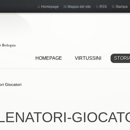
Homepage
Mappa del sito
RSS
Stampa
ro Bologna
HOMEPAGE
VIRTUSSINI
STORI
ori Giocatori
LENATORI-GIOCAT