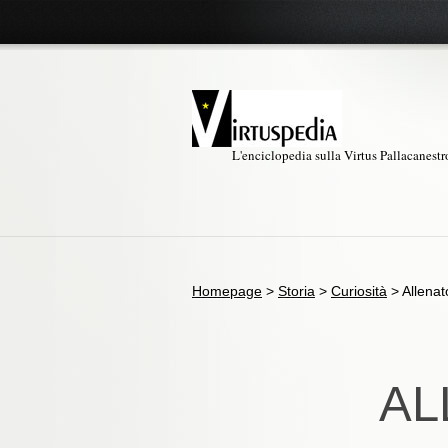
L'enciclopedia sulla Virtus Pallacanest
Homepage
>
Storia
>
Curiosità
>
Allenat
AL